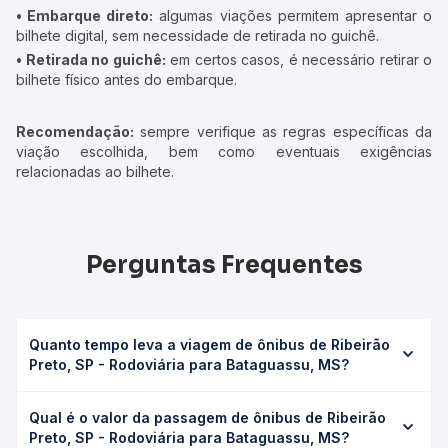
• Embarque direto:
algumas viações permitem apresentar o
bilhete digital, sem necessidade de retirada no guichê.
• Retirada no guichê:
em certos casos, é necessário retirar o
bilhete físico antes do embarque.
Recomendação:
sempre verifique as regras específicas da
viação escolhida, bem como eventuais exigências
relacionadas ao bilhete.
Perguntas Frequentes
Quanto tempo leva a viagem de ônibus de Ribeirão
Preto, SP - Rodoviária para Bataguassu, MS?
A viagem de ônibus de Ribeirão Preto, SP - Rodoviária
Qual é o valor da passagem de ônibus de Ribeirão
para Bataguassu, MS leva em média 11h 35min, podendo
Preto, SP - Rodoviária para Bataguassu, MS?
variar conforme a viação, o tipo de serviço (convencional,