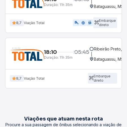
Duração:
11h 35m
Bataguassu, MS
Embarque
airline_seat_legroom_extra
ac_unit
wc
8,7
Viação Total
direto
Ribeirão Preto, S
18:10
05:45
Duração:
11h 35m
Bataguassu, MS
Embarque
8,7
Viação Total
direto
Viações que atuam nesta rota
Procure a sua passagem de ônibus selecionando a viação de