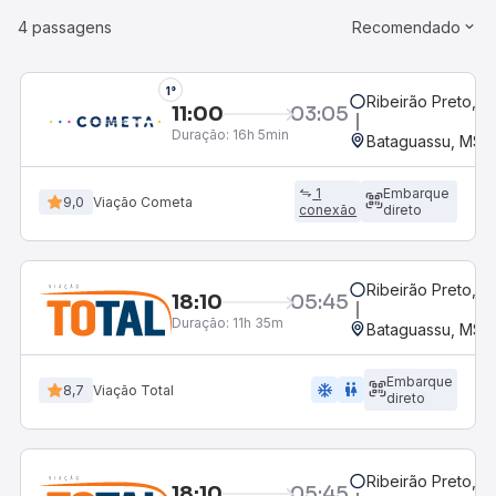
4 passagens
Recomendado
1°
Ribeirão Preto, S
11:00
03:05
Duração:
16h 5min
Bataguassu, MS
1
Embarque
9,0
Viação Cometa
conexão
direto
Ribeirão Preto, S
18:10
05:45
Duração:
11h 35m
Bataguassu, MS
Embarque
ac_unit
wc
8,7
Viação Total
direto
Ribeirão Preto, S
18:10
05:45