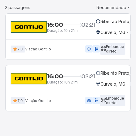
2 passagens
Recomendado
Ribeirão Preto, S
16:00
02:21
Duração:
10h 21m
Curvelo, MG - Ro
Embarque
ac_unit
wc
7,0
Viação Gontijo
direto
Ribeirão Preto, S
16:00
02:21
Duração:
10h 21m
Curvelo, MG - Ro
Embarque
ac_unit
wc
7,0
Viação Gontijo
direto