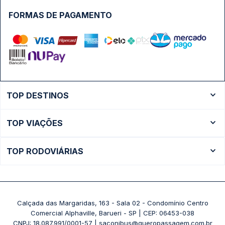
FORMAS DE PAGAMENTO
TOP DESTINOS
Ônibus Rio de Janeiro
TOP VIAÇÕES
Ônibus São Paulo
Passagens Cometa
Ônibus Brasília
TOP RODOVIÁRIAS
Passagens Gontijo
Ônibus Campinas
Rodoviária São Paulo - Tietê
Passagens 1001
Ônibus Londrina
Rodoviária Rio de Janeiro - Novo Rio
Passagens Águia Branca
+ Destinos
Rodoviária Belo Horizonte - Gov. Israel Pinheiro (Tergip)
Calçada das Margaridas, 163 - Sala 02 - Condomínio Centro
Passagens Pássaro Marron
Comercial Alphaville, Barueri - SP | CEP: 06453-038
Rodoviária Curitiba
+ Viações
CNPJ: 18.087.991/0001-57 | saconibus@queropassagem.com.br