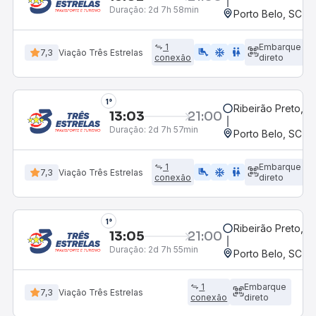
Duração:
2d 7h 58min
Porto Belo, SC
1
Embarque
airline_seat_legroom_extra
ac_unit
WC
7,3
Viação Três Estrelas
conexão
direto
1°
Ribeirão Preto, S
13:03
21:00
Duração:
2d 7h 57min
Porto Belo, SC
1
Embarque
airline_seat_legroom_extra
ac_unit
wc
7,3
Viação Três Estrelas
conexão
direto
1°
Ribeirão Preto, S
13:05
21:00
Duração:
2d 7h 55min
Porto Belo, SC
1
Embarque
7,3
Viação Três Estrelas
conexão
direto