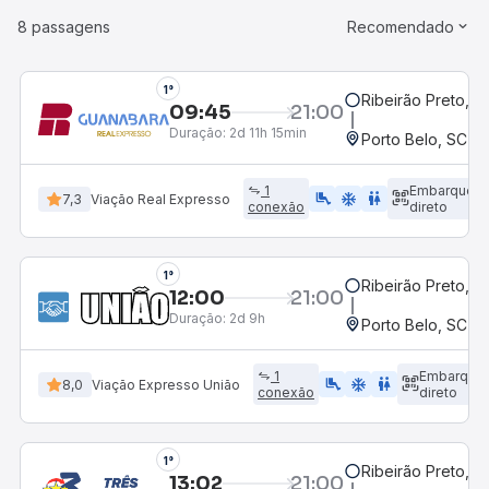
8 passagens
Recomendado
1°
Ribeirão Preto, S
09:45
21:00
Duração:
2d 11h 15min
Porto Belo, SC
1
Embarque
airline_seat_legroom_extra
ac_unit
WC
7,3
Viação Real Expresso
conexão
direto
1°
Ribeirão Preto, S
12:00
21:00
Duração:
2d 9h
Porto Belo, SC
1
Embarque
airline_seat_legroom_extra
ac_unit
WC
8,0
Viação Expresso União
conexão
direto
1°
Ribeirão Preto, S
13:02
21:00