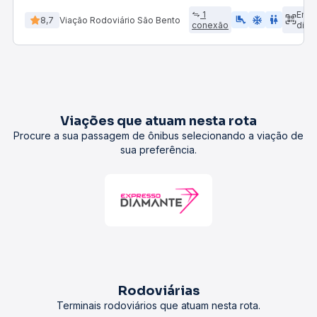
1
Emb
airline_seat_legroom_extra
ac_unit
wc
8,7
Viação Rodoviário São Bento
conexão
dire
Viações que atuam nesta rota
Procure a sua passagem de ônibus selecionando a viação de
sua preferência.
Rodoviárias
Terminais rodoviários que atuam nesta rota.