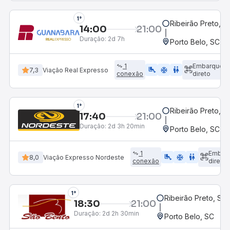
1°
Ribeirão Preto, S
14:00
21:00
Duração:
2d 7h
Porto Belo, SC
1
Embarque
airline_seat_legroom_extra
ac_unit
WC
7,3
Viação Real Expresso
conexão
direto
1°
Ribeirão Preto, S
17:40
21:00
Duração:
2d 3h 20min
Porto Belo, SC
1
Embar
airline_seat_legroom_extra
ac_unit
WC
8,0
Viação Expresso Nordeste
conexão
direto
1°
Ribeirão Preto, SP 
18:30
21:00
Duração:
2d 2h 30min
Porto Belo, SC