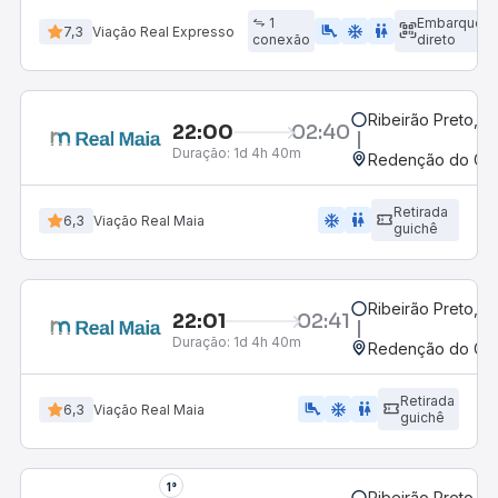
1
Embarque
airline_seat_legroom_extra
ac_unit
WC
7,3
Viação Real Expresso
conexão
direto
Ribeirão Preto, S
22:00
02:40
Duração:
1d 4h 40m
Redenção do Gurg
Retirada
ac_unit
wc
6,3
Viação Real Maia
guichê
Ribeirão Preto, S
22:01
02:41
Duração:
1d 4h 40m
Redenção do Gurg
Retirada
airline_seat_legroom_extra
ac_unit
wc
6,3
Viação Real Maia
guichê
1°
Ribeirão Preto, S