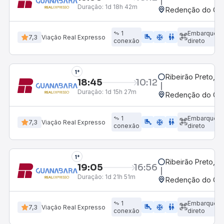
Duração:
1d 18h 42m
Redenção do Gurg
1
Embarque
airline_seat_legroom_extra
ac_unit
WC
7,3
Viação Real Expresso
conexão
direto
1°
Ribeirão Preto, S
18:45
10:12
Duração:
1d 15h 27m
Redenção do Gurg
1
Embarque
airline_seat_legroom_extra
ac_unit
WC
7,3
Viação Real Expresso
conexão
direto
1°
Ribeirão Preto, S
19:05
16:56
Duração:
1d 21h 51m
Redenção do Gurg
1
Embarque
airline_seat_legroom_extra
ac_unit
WC
7,3
Viação Real Expresso
conexão
direto