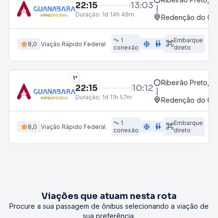
22:15
13:03
Duração:
1d 14h 48m
Redenção do Gurg
1
Embarque
ac_unit
wc
8,0
Viação Rápido Federal
conexão
direto
1°
Ribeirão Preto, S
22:15
10:12
Duração:
1d 11h 57m
Redenção do Gurg
1
Embarque
ac_unit
wc
8,0
Viação Rápido Federal
conexão
direto
Viações que atuam nesta rota
Procure a sua passagem de ônibus selecionando a viação de
sua preferência.