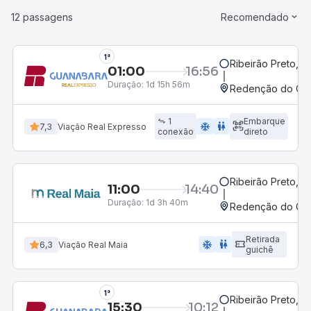
12 passagens
Recomendado
1°
Ribeirão Preto, S
01:00
16:56
Duração:
1d 15h 56m
Redenção do Gurg
1
Embarque
ac_unit
wc
7,3
Viação Real Expresso
conexão
direto
Ribeirão Preto, S
11:00
14:40
Duração:
1d 3h 40m
Redenção do Gurg
Retirada
ac_unit
wc
6,3
Viação Real Maia
guichê
1°
Ribeirão Preto, S
15:30
10:12