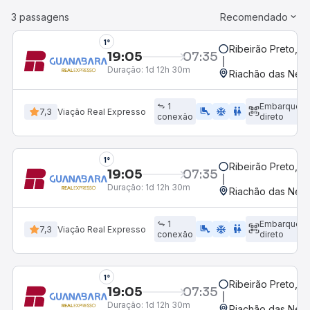
3 passagens
Recomendado
1°
Ribeirão Preto, S
19:05
07:35
Duração:
1d 12h 30m
Riachão das Nev
1
Embarque
airline_seat_legroom_extra
ac_unit
WC
7,3
Viação Real Expresso
conexão
direto
1°
Ribeirão Preto, S
19:05
07:35
Duração:
1d 12h 30m
Riachão das Nev
1
Embarque
airline_seat_legroom_extra
ac_unit
wc
7,3
Viação Real Expresso
conexão
direto
1°
Ribeirão Preto, S
19:05
07:35
Duração:
1d 12h 30m
Riachão das Nev