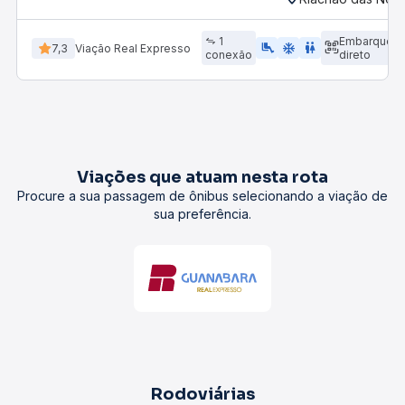
1
Embarque
airline_seat_legroom_extra
ac_unit
wc
7,3
Viação Real Expresso
conexão
direto
Viações que atuam nesta rota
Procure a sua passagem de ônibus selecionando a viação de
sua preferência.
Rodoviárias