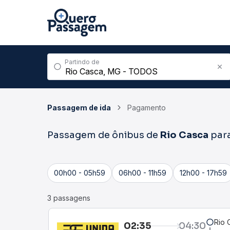
Partindo de
Passagem de ida
Pagamento
Passagem de ônibus de
Rio Casca
par
00h00 - 05h59
06h00 - 11h59
12h00 - 17h59
3 passagens
Rio 
02:35
04:30