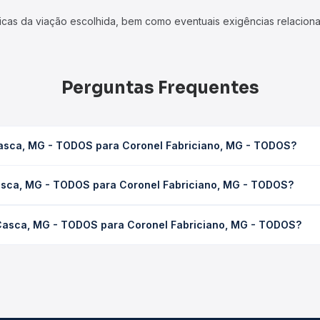
icas da viação escolhida, bem como eventuais exigências relaciona
Perguntas Frequentes
Casca, MG - TODOS para Coronel Fabriciano, MG - TODOS?
 Coronel Fabriciano, MG - TODOS leva em média 4h, podendo varia
Casca, MG - TODOS para Coronel Fabriciano, MG - TODOS?
 de tráfego. Na Quero Passagem você consulta os horários disponív
- TODOS para Coronel Fabriciano, MG - TODOS custa em média R$ 
 Casca, MG - TODOS para Coronel Fabriciano, MG - TODOS?
compra. Na Quero Passagem você compara os preços de todas as vi
asca, MG - TODOS para Coronel Fabriciano, MG - TODOS, com horár
s, tipos de serviço e preços — em um só lugar e escolhe a que me