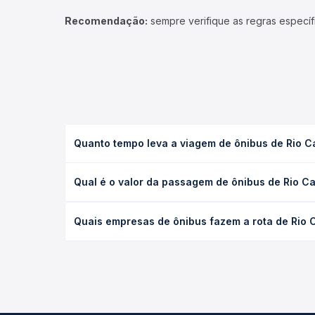
Recomendação:
sempre verifique as regras específ
Quanto tempo leva a viagem de ônibus de Rio 
A viagem de ônibus de Rio Casca, MG - TODOS para
Qual é o valor da passagem de ônibus de Rio 
(convencional, executivo ou leito) e as condições
desejada.
O preço da passagem de ônibus de Rio Casca, MG 
Quais empresas de ônibus fazem a rota de Rio
empresa, o tipo de poltrona e a antecedência da 
para o seu roteiro.
As viações Lopes e Cia operam o trecho de Rio C
você compara todas as opções — empresas, horário