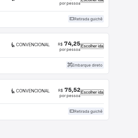
por pessoa
Retirada guichê
74,25
R$
CONVENCIONAL
Escolher ida
por pessoa
Embarque direto
75,52
R$
CONVENCIONAL
Escolher ida
por pessoa
Retirada guichê