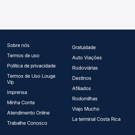
As viações Pássaro Verde operam o trecho de Rio Casca,
Passagem você compara os preços de todas as viações
MG - TODOS para Divino, MG - TODOS, com horários
em tempo real e garante a melhor oferta para o seu
variados ao longo do dia. Na Quero Passagem você
roteiro.
compara todas as opções — empresas, horários, tipos de
serviço e preços — em um só lugar e escolhe a que
melhor se encaixa na sua viagem.
Sobre nós
Gratuidade
Termos de uso
Auto Viações
Política de privacidade
Rodoviárias
Termos de Uso Louge
Destinos
Vip
Afiliados
Imprensa
Rodomilhas
Minha Conta
Viajo Mucho
Atendimento Online
La terminal Costa Rica
Trabalhe Conosco