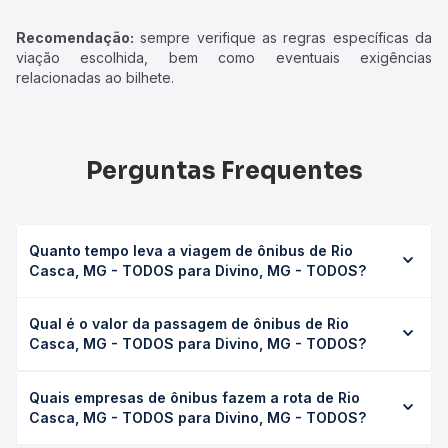
Recomendação:
sempre verifique as regras específicas da
viação escolhida, bem como eventuais exigências
relacionadas ao bilhete.
Perguntas Frequentes
Quanto tempo leva a viagem de ônibus de Rio
Casca, MG - TODOS para Divino, MG - TODOS?
A viagem de ônibus de Rio Casca, MG - TODOS para
Qual é o valor da passagem de ônibus de Rio
Divino, MG - TODOS leva em média 2h 15min, podendo
Casca, MG - TODOS para Divino, MG - TODOS?
variar conforme a viação, o tipo de serviço (convencional,
executivo ou leito) e as condições de tráfego. Na Quero
O preço da passagem de ônibus de Rio Casca, MG -
Passagem você consulta os horários disponíveis e vê a
Quais empresas de ônibus fazem a rota de Rio
TODOS para Divino, MG - TODOS custa em média R$
duração exata de cada opção na data desejada.
Casca, MG - TODOS para Divino, MG - TODOS?
72,93 e varia conforme a data da viagem, a empresa, o
tipo de poltrona e a antecedência da compra. Na Quero