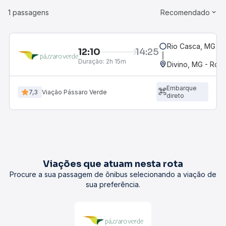
1 passagens
Recomendado
Rio Casca, MG
12:10
14:25
Duração:
2h 15m
Divino, MG - Rodo
Embarque
7,3
Viação Pássaro Verde
direto
Viações que atuam nesta rota
Procure a sua passagem de ônibus selecionando a viação de
sua preferência.