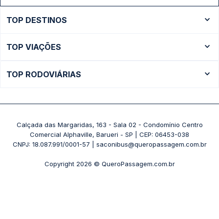
TOP DESTINOS
Ônibus Rio de Janeiro
TOP VIAÇÕES
Ônibus São Paulo
Passagens Cometa
Ônibus Brasília
TOP RODOVIÁRIAS
Passagens Gontijo
Ônibus Campinas
Rodoviária São Paulo - Tietê
Passagens 1001
Ônibus Londrina
Rodoviária Rio de Janeiro - Novo Rio
Passagens Águia Branca
+ Destinos
Rodoviária Belo Horizonte - Gov. Israel Pinheiro (Tergip)
Calçada das Margaridas, 163 - Sala 02 - Condomínio Centro
Passagens Pássaro Marron
Comercial Alphaville, Barueri - SP | CEP: 06453-038
Rodoviária Curitiba
+ Viações
CNPJ: 18.087.991/0001-57 | saconibus@queropassagem.com.br
Rodoviária São Paulo - Barra Funda
Copyright 2026 © QueroPassagem.com.br
+ Rodoviárias