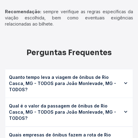
Recomendação:
sempre verifique as regras específicas da
viação escolhida, bem como eventuais exigências
relacionadas ao bilhete.
Perguntas Frequentes
Quanto tempo leva a viagem de ônibus de Rio
Casca, MG - TODOS para João Monlevade, MG -
TODOS?
A viagem de ônibus de Rio Casca, MG - TODOS para João
Qual é o valor da passagem de ônibus de Rio
Monlevade, MG - TODOS leva em média 1h 20min,
Casca, MG - TODOS para João Monlevade, MG -
podendo variar conforme a viação, o tipo de serviço
TODOS?
(convencional, executivo ou leito) e as condições de
tráfego. Na Quero Passagem você consulta os horários
O preço da passagem de ônibus de Rio Casca, MG -
disponíveis e vê a duração exata de cada opção na data
Quais empresas de ônibus fazem a rota de Rio
TODOS para João Monlevade, MG - TODOS custa em
desejada.