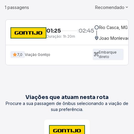
1 passagens
Recomendado
Rio Casca, MG
01:25
02:45
Duração:
1h 20m
Joao Monlevade,
Embarque
7,0
Viação Gontijo
direto
Viações que atuam nesta rota
Procure a sua passagem de ônibus selecionando a viação de
sua preferência.