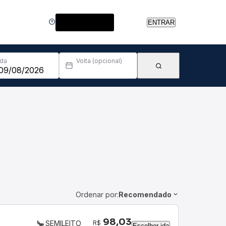
Central de Ajuda
ENTRAR
Ida
Volta (opcional)
Ordenar por:
Recomendado
98,03
R$
SEMILEITO
Escolher ida