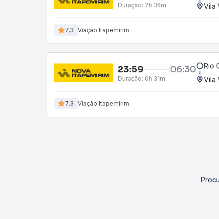
Duração:
7h 35m
Vila
7,3
Viação Itapemirim
Rio 
23:59
06:30
Duração:
6h 31m
Vila
7,3
Viação Itapemirim
Procu