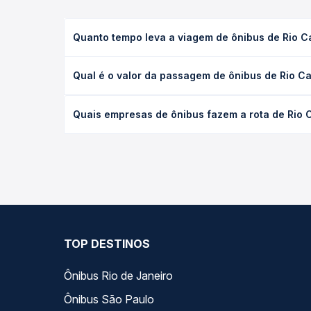
Quanto tempo leva a viagem de ônibus de Rio C
A viagem de ônibus de Rio Casca, MG - TODOS para 
Qual é o valor da passagem de ônibus de Rio Ca
(convencional, executivo ou leito) e as condições
desejada.
O preço da passagem de ônibus de Rio Casca, MG -
Quais empresas de ônibus fazem a rota de Rio 
tipo de poltrona e a antecedência da compra. Na 
roteiro.
As viações Itapemirim operam o trecho de Rio Casc
compara todas as opções — empresas, horários, ti
TOP DESTINOS
Ônibus Rio de Janeiro
Ônibus São Paulo