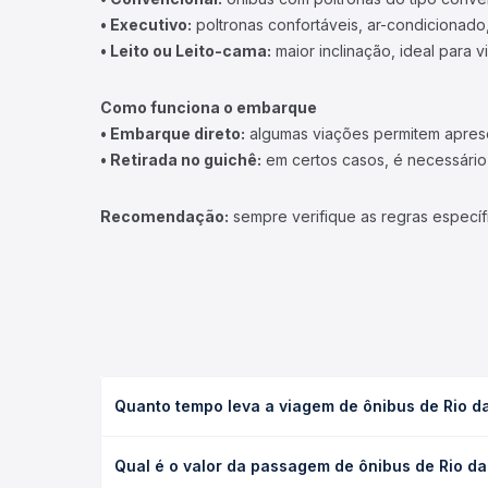
• Executivo:
poltronas confortáveis, ar-condicionado,
• Leito ou Leito-cama:
maior inclinação, ideal para 
Como funciona o embarque
• Embarque direto:
algumas viações permitem apresen
• Retirada no guichê:
em certos casos, é necessário r
Recomendação:
sempre verifique as regras específ
Quanto tempo leva a viagem de ônibus de Rio da 
A viagem de ônibus de Rio da Barra, PE para Vitóri
Qual é o valor da passagem de ônibus de Rio da 
executivo ou leito) e as condições de tráfego. Na