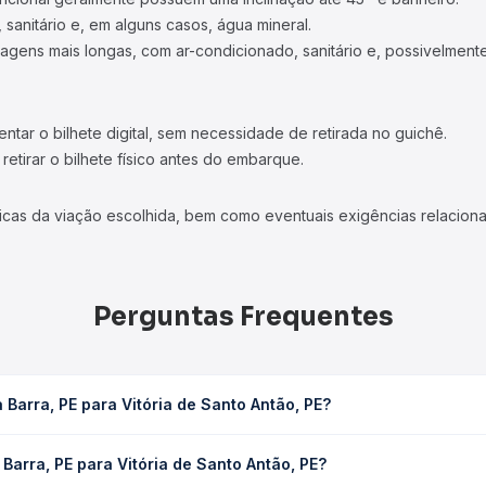
 sanitário e, em alguns casos, água mineral.
viagens mais longas, com ar-condicionado, sanitário e, possivelmente
tar o bilhete digital, sem necessidade de retirada no guichê.
etirar o bilhete físico antes do embarque.
icas da viação escolhida, bem como eventuais exigências relaciona
Perguntas Frequentes
Barra, PE para Vitória de Santo Antão, PE?
a de Santo Antão, PE leva em média 5h 16min, podendo variar confor
Barra, PE para Vitória de Santo Antão, PE?
 Quero Passagem você consulta os horários disponíveis e vê a dur