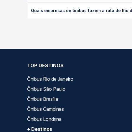
O preço da passagem de ônibus de Rio da Barra, PE
Quais empresas de ônibus fazem a rota de Rio da
poltrona e a antecedência da compra. Na Quero Pa
As viações Progresso operam o trecho de Rio da Ba
todas as opções — empresas, horários, tipos de se
TOP DESTINOS
Ônibus Rio de Janeiro
Ônibus São Paulo
Ônibus Brasília
Ônibus Campinas
Ônibus Londrina
+ Destinos