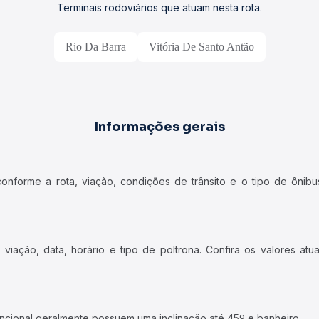
Terminais rodoviários que atuam nesta rota.
Rio Da Barra
Vitória De Santo Antão
Informações gerais
forme a rota, viação, condições de trânsito e o tipo de ônibus
iação, data, horário e tipo de poltrona. Confira os valores at
ncional geralmente possuem uma inclinação até 45º e banheiro.