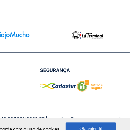
SEGURANÇA
NPJ: 18.087.991/0001-57 | saconibus@queropassagem.com.br
Ok, entendi!
oncorda com o uso de cookies.