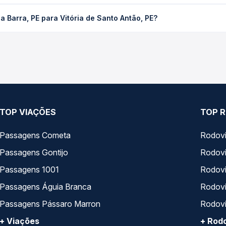
 para Vitória de Santo Antão, PE custa em média R$ 120,47 e varia
 Barra, PE para Vitória de Santo Antão, PE?
ssagem você compara os preços de todas as viações em tempo real 
rra, PE para Vitória de Santo Antão, PE, com horários variados a
rviço e preços — em um só lugar e escolhe a que melhor se encaix
TOP VIAÇÕES
TOP R
Passagens Cometa
Rodovi
Passagens Gontijo
Rodovi
Passagens 1001
Rodoviá
Passagens Águia Branca
Rodoviá
Passagens Pássaro Marron
Rodovi
+ Viações
+ Rodo