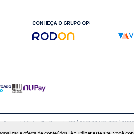
CONHEÇA O GRUPO QP:
ro Comercial Alphaville, Barueri - SP | CEP: 06453-038 | C
Copyright 2026 © QueroPassagem.com.br
sonalizar a oferta de conteúdos. Ao utilizar este site, você c