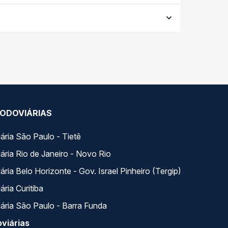
 conforme a data da viagem, a empresa, o tipo de
e garante a melhor oferta para o seu roteiro.
o longo do dia. Na Quero Passagem você compara
a na sua viagem.
ODOVIÁRIAS
ária São Paulo - Tietê
ária Rio de Janeiro - Novo Rio
ria Belo Horizonte - Gov. Israel Pinheiro (Tergip)
ria Curitiba
ária São Paulo - Barra Funda
viárias