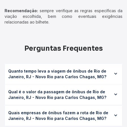
Recomendação:
sempre verifique as regras específicas da
viação escolhida, bem como eventuais exigências
relacionadas ao bilhete.
Perguntas Frequentes
Quanto tempo leva a viagem de ônibus de Rio de
Janeiro, RJ - Novo Rio para Carlos Chagas, MG?
A viagem de ônibus de Rio de Janeiro, RJ - Novo Rio para
Qual é o valor da passagem de ônibus de Rio de
Carlos Chagas, MG leva em média 16h 12min, podendo
Janeiro, RJ - Novo Rio para Carlos Chagas, MG?
variar conforme a viação, o tipo de serviço (convencional,
executivo ou leito) e as condições de tráfego. Na Quero
O preço da passagem de ônibus de Rio de Janeiro, RJ -
Passagem você consulta os horários disponíveis e vê a
Quais empresas de ônibus fazem a rota de Rio de
Novo Rio para Carlos Chagas, MG custa em média R$
duração exata de cada opção na data desejada.
Janeiro, RJ - Novo Rio para Carlos Chagas, MG?
268,00 e varia conforme a data da viagem, a empresa, o
tipo de poltrona e a antecedência da compra. Na Quero