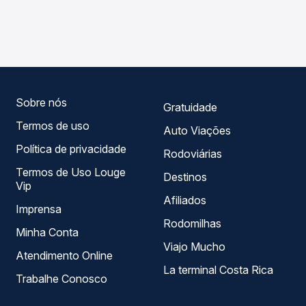
As viações Riodoce operam o trecho de Rio de Janeiro,
Passagem você compara os preços de todas as viações
RJ - Novo Rio para Carlos Chagas, MG, com horários
em tempo real e garante a melhor oferta para o seu
variados ao longo do dia. Na Quero Passagem você
roteiro.
compara todas as opções — empresas, horários, tipos de
serviço e preços — em um só lugar e escolhe a que
melhor se encaixa na sua viagem.
Sobre nós
Gratuidade
Termos de uso
Auto Viações
Política de privacidade
Rodoviárias
Termos de Uso Louge
Destinos
Vip
Afiliados
Imprensa
Rodomilhas
Minha Conta
Viajo Mucho
Atendimento Online
La terminal Costa Rica
Trabalhe Conosco