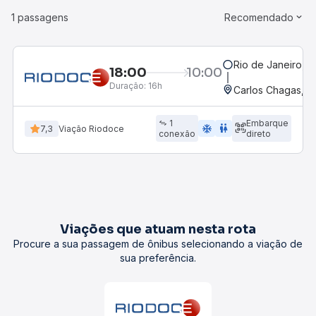
1 passagens
Recomendado
Rio de Janeiro, R
18:00
10:00
Duração:
16h
Carlos Chagas, 
1
Embarque
ac_unit
wc
7,3
Viação Riodoce
conexão
direto
Viações que atuam nesta rota
Procure a sua passagem de ônibus selecionando a viação de
sua preferência.