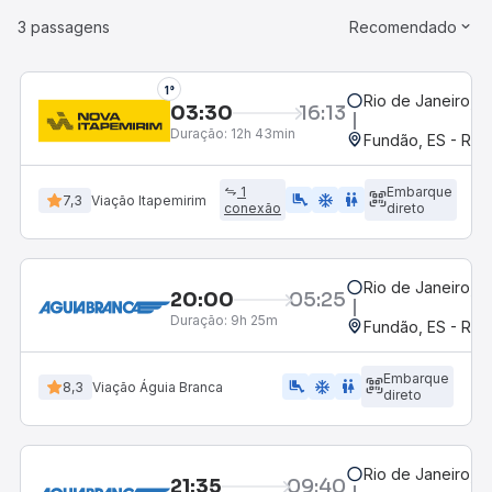
3 passagens
Recomendado
1°
Rio de Janeiro, R
03:30
16:13
Duração:
12h 43min
Fundão, ES - Rod
1
Embarque
airline_seat_legroom_extra
ac_unit
WC
7,3
Viação Itapemirim
conexão
direto
Rio de Janeiro, R
20:00
05:25
Duração:
9h 25m
Fundão, ES - Rod
Embarque
airline_seat_legroom_extra
ac_unit
WC
8,3
Viação Águia Branca
direto
Rio de Janeiro, R
21:35
09:40