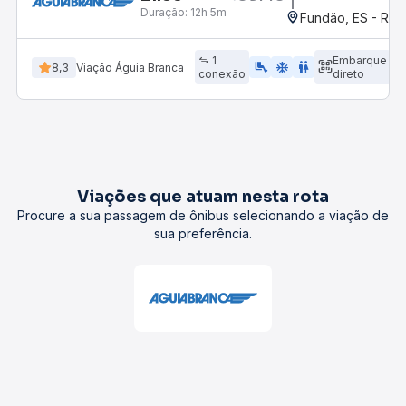
Duração:
12h 5m
Fundão, ES - Rod
1
Embarque
airline_seat_legroom_extra
ac_unit
WC
8,3
Viação Águia Branca
conexão
direto
Viações que atuam nesta rota
Procure a sua passagem de ônibus selecionando a viação de
sua preferência.