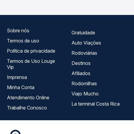
você compara todas as opções — empresas, horários,
tipos de serviço e preços — em um só lugar e escolhe a
que melhor se encaixa na sua viagem.
Sobre nós
Gratuidade
Termos de uso
Auto Viações
Política de privacidade
Rodoviárias
Termos de Uso Louge
Destinos
Vip
Afiliados
Imprensa
Rodomilhas
Minha Conta
Viajo Mucho
Atendimento Online
La terminal Costa Rica
Trabalhe Conosco