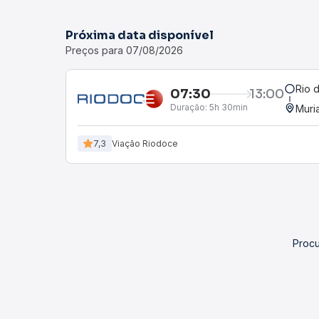
Próxima data disponível
Preços para 07/08/2026
Rio 
07:30
13:00
Duração:
5h 30min
Muri
7,3
Viação Riodoce
Procu