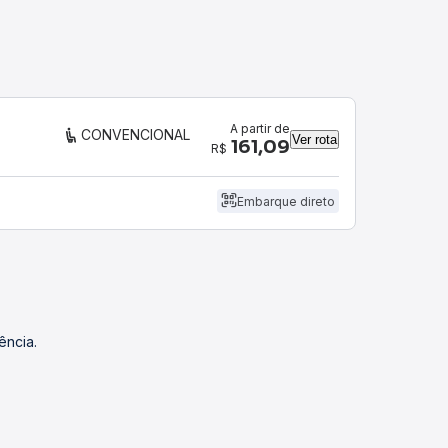
A partir de
CONVENCIONAL
Ver rota
161,09
R$
Embarque direto
ência.