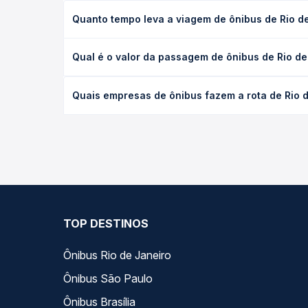
Quanto tempo leva a viagem de ônibus de Rio de
A viagem de ônibus de Rio de Janeiro, RJ - Novo R
Qual é o valor da passagem de ônibus de Rio de
(convencional, executivo ou leito) e as condições
desejada.
O preço da passagem de ônibus de Rio de Janeiro, 
Quais empresas de ônibus fazem a rota de Rio d
o tipo de poltrona e a antecedência da compra. N
roteiro.
As viações Riodoce, Águia Branca operam o trecho 
Passagem você compara todas as opções — empresas
TOP DESTINOS
Ônibus Rio de Janeiro
Ônibus São Paulo
Ônibus Brasília