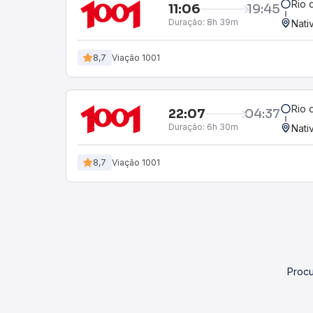
Rio 
11:06
19:45
Duração:
8h 39m
Nati
8,7
Viação 1001
Rio 
22:07
04:37
Duração:
6h 30m
Nati
8,7
Viação 1001
Procu