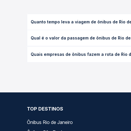
Quanto tempo leva a viagem de ônibus de Rio de
A viagem de ônibus de Rio de Janeiro, RJ - Novo R
Qual é o valor da passagem de ônibus de Rio de
executivo ou leito) e as condições de tráfego. Na
O preço da passagem de ônibus de Rio de Janeiro, 
Quais empresas de ônibus fazem a rota de Rio d
poltrona e a antecedência da compra. Na Quero Pa
As viações 1001 operam o trecho de Rio de Janeiro
as opções — empresas, horários, tipos de serviço 
TOP DESTINOS
Ônibus Rio de Janeiro