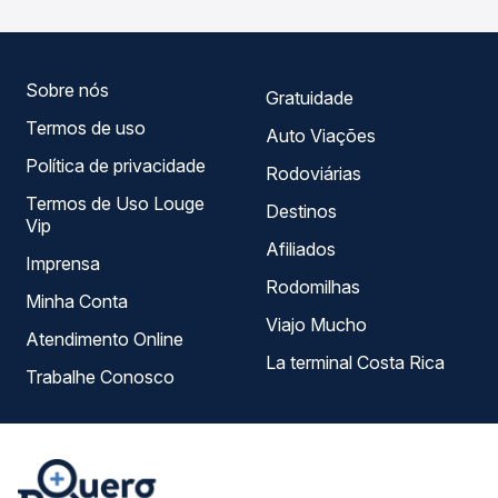
empresas, horários, tipos de serviço e preços — em um
só lugar e escolhe a que melhor se encaixa na sua
viagem.
Sobre nós
Gratuidade
Termos de uso
Auto Viações
Política de privacidade
Rodoviárias
Termos de Uso Louge
Destinos
Vip
Afiliados
Imprensa
Rodomilhas
Minha Conta
Viajo Mucho
Atendimento Online
La terminal Costa Rica
Trabalhe Conosco