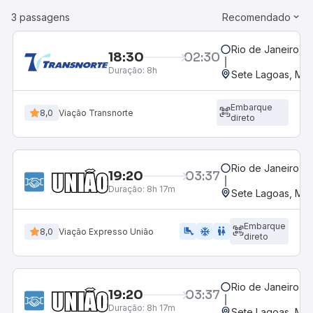
3 passagens
Recomendado
Rio de Janeiro, R
18:30
02:30
Duração:
8h
Sete Lagoas, MG 
Embarque
8,0
Viação Transnorte
direto
Rio de Janeiro, R
19:20
03:37
Duração:
8h 17m
Sete Lagoas, MG 
Embarque
airline_seat_legroom_extra
ac_unit
wc
8,0
Viação Expresso União
direto
Rio de Janeiro, R
19:20
03:37
Duração:
8h 17m
Sete Lagoas, MG 