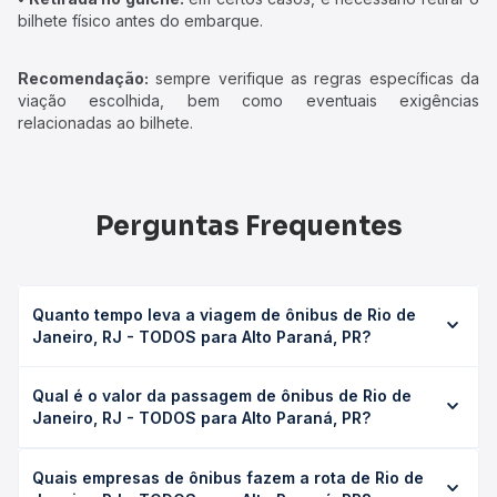
bilhete físico antes do embarque.
Recomendação:
sempre verifique as regras específicas da
viação escolhida, bem como eventuais exigências
relacionadas ao bilhete.
Perguntas Frequentes
Quanto tempo leva a viagem de ônibus de Rio de
Janeiro, RJ - TODOS para Alto Paraná, PR?
A viagem de ônibus de Rio de Janeiro, RJ - TODOS para
Qual é o valor da passagem de ônibus de Rio de
Alto Paraná, PR leva em média 22h 30min, podendo variar
Janeiro, RJ - TODOS para Alto Paraná, PR?
conforme a viação, o tipo de serviço (convencional,
executivo ou leito) e as condições de tráfego. Na Quero
O preço da passagem de ônibus de Rio de Janeiro, RJ -
Passagem você consulta os horários disponíveis e vê a
Quais empresas de ônibus fazem a rota de Rio de
TODOS para Alto Paraná, PR custa em média R$ 583,53 e
duração exata de cada opção na data desejada.