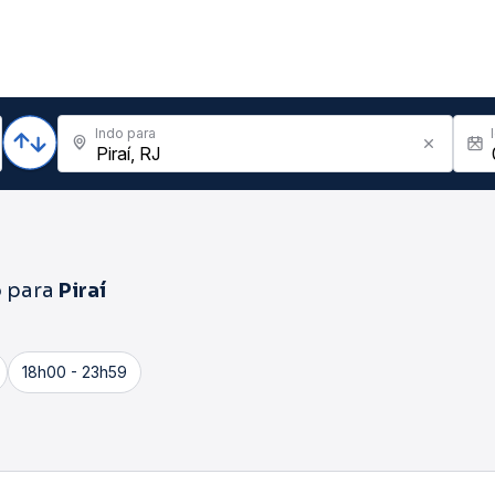
Indo para
o
para
Piraí
18h00 - 23h59