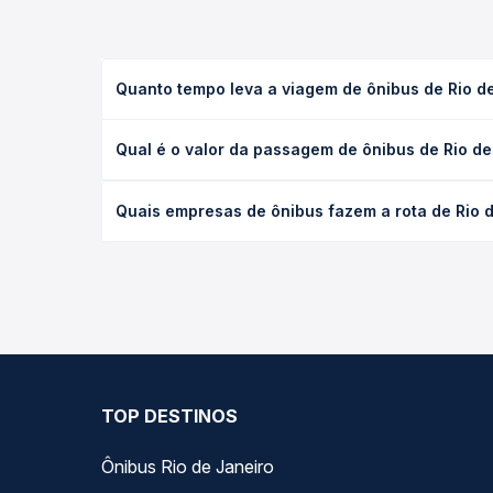
Quanto tempo leva a viagem de ônibus de Rio de
A viagem de ônibus de Rio de Janeiro, RJ - TODOS 
Qual é o valor da passagem de ônibus de Rio de
ou leito) e as condições de tráfego. Na Quero Pas
O preço da passagem de ônibus de Rio de Janeiro, 
Quais empresas de ônibus fazem a rota de Rio d
e a antecedência da compra. Na Quero Passagem vo
As viações Cidade do Aço operam o trecho de Rio 
todas as opções — empresas, horários, tipos de se
TOP DESTINOS
Ônibus Rio de Janeiro