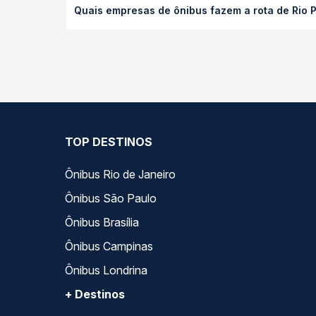
Quais empresas de ônibus fazem a rota de Rio P
poltrona e a antecedência da compra. Na Quero Pa
As viações Expresso União operam o trecho de Rio
todas as opções — empresas, horários, tipos de se
TOP DESTINOS
Ônibus Rio de Janeiro
Ônibus São Paulo
Ônibus Brasília
Ônibus Campinas
Ônibus Londrina
+ Destinos