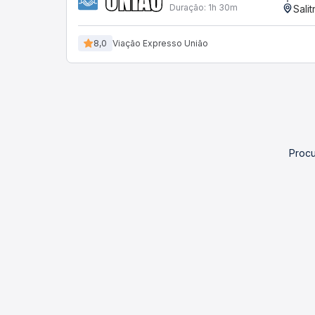
Duração:
1h 30m
Sali
8,0
Viação Expresso União
Procu