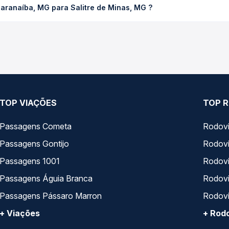
aranaíba, MG para Salitre de Minas, MG ?
ssagem você compara os preços de todas as viações em tempo real 
 Paranaíba, MG para Salitre de Minas, MG , com horários variados
rviço e preços — em um só lugar e escolhe a que melhor se encaix
TOP VIAÇÕES
TOP R
Passagens Cometa
Rodovi
Passagens Gontijo
Rodovi
Passagens 1001
Rodoviá
Passagens Águia Branca
Rodoviá
Passagens Pássaro Marron
Rodovi
+ Viações
+ Rodo