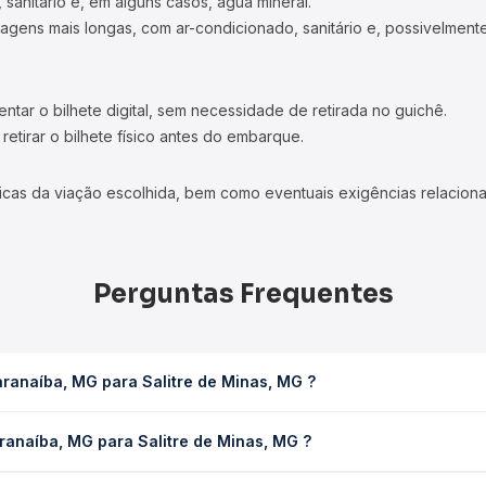
 sanitário e, em alguns casos, água mineral.
viagens mais longas, com ar-condicionado, sanitário e, possivelmente
tar o bilhete digital, sem necessidade de retirada no guichê.
etirar o bilhete físico antes do embarque.
icas da viação escolhida, bem como eventuais exigências relaciona
Perguntas Frequentes
aranaíba, MG para Salitre de Minas, MG ?
tre de Minas, MG leva em média 1h 30min, podendo variar conforme a
ranaíba, MG para Salitre de Minas, MG ?
 Quero Passagem você consulta os horários disponíveis e vê a dur
G para Salitre de Minas, MG custa em média R$ 50,68 e varia conf