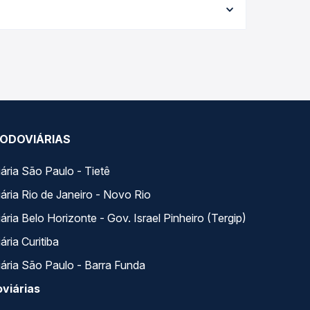
e garante a melhor oferta para o seu roteiro.
 ao longo do dia. Na Quero Passagem você compara
a na sua viagem.
ODOVIÁRIAS
ária São Paulo - Tietê
ária Rio de Janeiro - Novo Rio
ria Belo Horizonte - Gov. Israel Pinheiro (Tergip)
ria Curitiba
ária São Paulo - Barra Funda
viárias