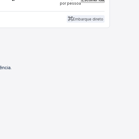
por pessoa
Embarque direto
ência.