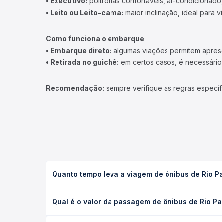
• Executivo:
poltronas confortáveis, ar-condicionado,
• Leito ou Leito-cama:
maior inclinação, ideal para 
Como funciona o embarque
• Embarque direto:
algumas viações permitem apresen
• Retirada no guichê:
em certos casos, é necessário r
Recomendação:
sempre verifique as regras específ
Quanto tempo leva a viagem de ônibus de Rio P
A viagem de ônibus de Rio Paranaíba, MG para Sali
Qual é o valor da passagem de ônibus de Rio Pa
executivo ou leito) e as condições de tráfego. Na
O preço da passagem de ônibus de Rio Paranaíba, M