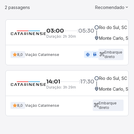
2 passagens
Recomendado
Rio do Sul, SC - 
03:00
05:30
Duração:
2h 30m
Monte Carlo, SC
Embarque
ac_unit
wc
8,0
Viação Catarinense
direto
Rio do Sul, SC - 
14:01
17:30
Duração:
3h 29m
Monte Carlo, SC
Embarque
8,0
Viação Catarinense
direto