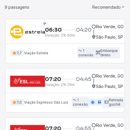
9 passagens
Recomendado
1°
Rio Verde, GO - 
06:30
04:20
Duração:
21h 50m
São Paulo, SP - R
1
Embarque
7,7
Viação Estrela
conexão
direto
Rio Verde, GO - 
07:20
04:45
Duração:
21h 25m
São Paulo, SP - R
1
Retirada
ac_unit
wc
7,0
Viação Expresso São Luiz
conexão
guichê
Rio Verde, GO - 
07:20
04:55