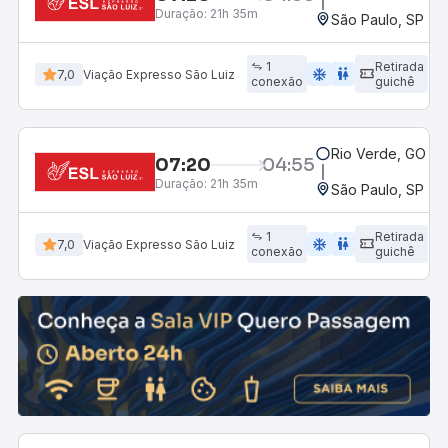
Duração:
21h 35m
São Paulo, SP - R
1
Retirada
ac_unit
wc
7,0
Viação Expresso São Luiz
conexão
guichê
Rio Verde, GO - 
07:20
04:55
Duração:
21h 35m
São Paulo, SP - R
1
Retirada
ac_unit
wc
7,0
Viação Expresso São Luiz
conexão
guichê