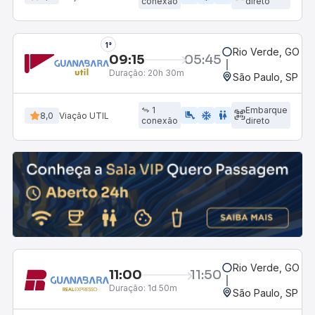
conexão
direto
1°
Rio Verde, GO - 
09:15
05:45
Duração:
20h 30m
São Paulo, SP - R
1
Embarque
airline_seat_legroom_extra
ac_unit
wc
8,0
Viação UTIL
conexão
direto
Rio Verde, GO - 
11:00
11:50
Duração:
1d 50m
São Paulo, SP - R