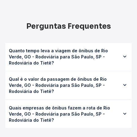
Perguntas Frequentes
Quanto tempo leva a viagem de ônibus de Rio
Verde, GO - Rodoviária para São Paulo, SP -
Rodoviária do Tietê?
A viagem de ônibus de Rio Verde, GO - Rodoviária para
Qual é o valor da passagem de ônibus de Rio
São Paulo, SP - Rodoviária do Tietê leva em média 21h
Verde, GO - Rodoviária para São Paulo, SP -
50min, podendo variar conforme a viação, o tipo de
Rodoviária do Tietê?
serviço (convencional, executivo ou leito) e as condições
de tráfego. Na Quero Passagem você consulta os horários
O preço da passagem de ônibus de Rio Verde, GO -
disponíveis e vê a duração exata de cada opção na data
Quais empresas de ônibus fazem a rota de Rio
Rodoviária para São Paulo, SP - Rodoviária do Tietê custa
desejada.
Verde, GO - Rodoviária para São Paulo, SP -
em média R$ 373,11 e varia conforme a data da viagem, a
Rodoviária do Tietê?
empresa, o tipo de poltrona e a antecedência da compra.
Na Quero Passagem você compara os preços de todas as
As viações Expresso São Luiz, Estrela, UTIL, Real
viações em tempo real e garante a melhor oferta para o