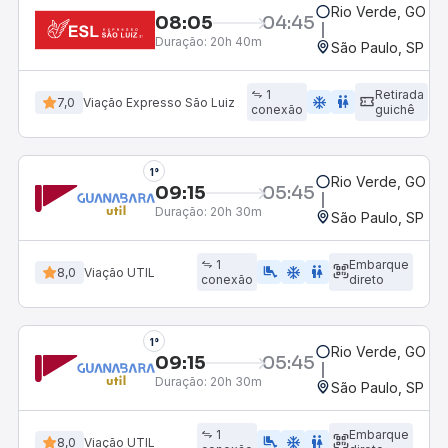
Rio Verde, GO - 
08:05
04:45
Duração:
20h 40m
São Paulo, SP - R
1
Retirada
ac_unit
wc
7,0
Viação Expresso São Luiz
conexão
guichê
1°
Rio Verde, GO - 
09:15
05:45
Duração:
20h 30m
São Paulo, SP - R
1
Embarque
airline_seat_legroom_extra
ac_unit
WC
8,0
Viação UTIL
conexão
direto
1°
Rio Verde, GO - 
09:15
05:45
Duração:
20h 30m
São Paulo, SP - R
1
Embarque
airline_seat_legroom_extra
ac_unit
wc
8,0
Viação UTIL