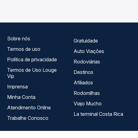
Expresso operam o trecho de Rio Verde, GO - Rodoviária
seu roteiro.
para São Paulo, SP - Rodoviária do Tietê, com horários
variados ao longo do dia. Na Quero Passagem você
compara todas as opções — empresas, horários, tipos de
serviço e preços — em um só lugar e escolhe a que
melhor se encaixa na sua viagem.
Sobre nós
Gratuidade
Termos de uso
Auto Viações
Política de privacidade
Rodoviárias
Termos de Uso Louge
Destinos
Vip
Afiliados
Imprensa
Rodomilhas
Minha Conta
Viajo Mucho
Atendimento Online
La terminal Costa Rica
Trabalhe Conosco