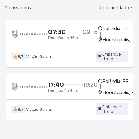
2 passagens
Recomendado
Rolândia, PR
07:30
09:15
Duração:
1h 45m
Florestópolis, PR
Embarque
8,7
Viação Garcia
direto
Rolândia, PR
17:40
19:20
Duração:
1h 40m
Florestópolis, PR
Embarque
8,7
Viação Garcia
direto