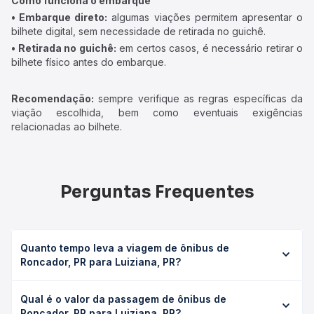
Como funciona o embarque
• Embarque direto:
algumas viações permitem apresentar o
bilhete digital, sem necessidade de retirada no guichê.
• Retirada no guichê:
em certos casos, é necessário retirar o
bilhete físico antes do embarque.
Recomendação:
sempre verifique as regras específicas da
viação escolhida, bem como eventuais exigências
relacionadas ao bilhete.
Perguntas Frequentes
Quanto tempo leva a viagem de ônibus de
Roncador, PR para Luiziana, PR?
A viagem de ônibus de Roncador, PR para Luiziana, PR
Qual é o valor da passagem de ônibus de
leva em média 1h 38min, podendo variar conforme a
Roncador, PR para Luiziana, PR?