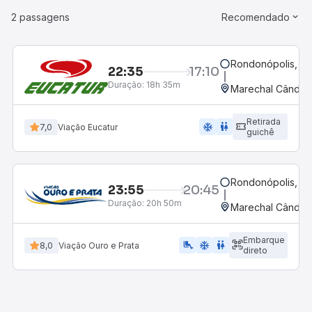
2 passagens
Recomendado
Rondonópolis, M
22:35
17:10
Duração:
18h 35m
Marechal Cândid
Retirada
ac_unit
wc
7,0
Viação Eucatur
guichê
Rondonópolis, M
23:55
20:45
Duração:
20h 50m
Marechal Cândid
Embarque
airline_seat_legroom_extra
ac_unit
WC
8,0
Viação Ouro e Prata
direto