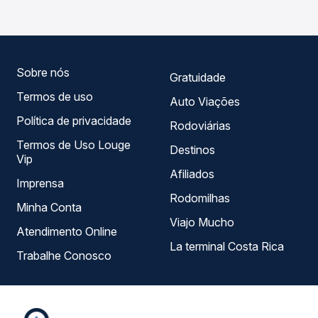
você compara todas as opções — empresas, horários,
tipos de serviço e preços — em um só lugar e escolhe a
que melhor se encaixa na sua viagem.
Sobre nós
Gratuidade
Termos de uso
Auto Viações
Política de privacidade
Rodoviárias
Termos de Uso Louge
Destinos
Vip
Afiliados
Imprensa
Rodomilhas
Minha Conta
Viajo Mucho
Atendimento Online
La terminal Costa Rica
Trabalhe Conosco