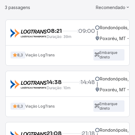
3 passagens
Recomendado
Rondonópolis, MT
08:21
09:00
Duração:
39m
Poxoréu, MT - Ro
Embarque
8,3
Viação LogTrans
direto
Rondonópolis, MT
14:38
14:48
Duração:
10m
Poxoréu, MT - Ro
Embarque
8,3
Viação LogTrans
direto
Rondonópolis, MT
21:08
21:18