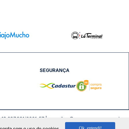
SEGURANÇA
NPJ: 18.087.991/0001-57 | saconibus@queropassagem.com.br
Ok, entendi!
oncorda com o uso de cookies.