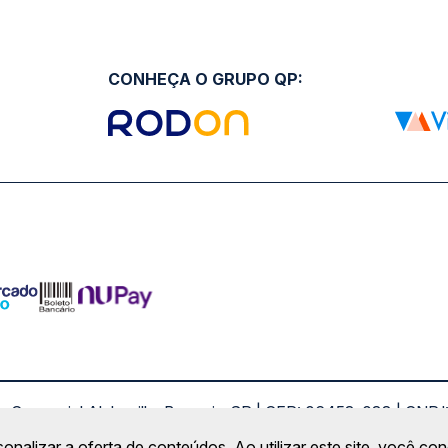
CONHEÇA O GRUPO QP:
ro Comercial Alphaville, Barueri - SP | CEP: 06453-038 | C
Copyright 2026 © QueroPassagem.com.br
sonalizar a oferta de conteúdos. Ao utilizar este site, você c