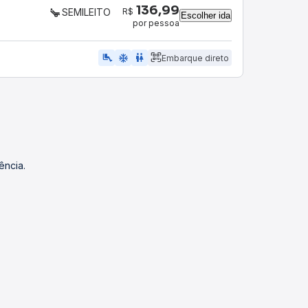
136,99
R$
SEMILEITO
Escolher ida
por pessoa
airline_seat_legroom_extra
ac_unit
WC
Embarque direto
ência.