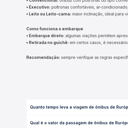
• Convencional:
ônibus com poltronas do tipo conve
• Executivo:
poltronas confortáveis, ar-condicionado,
• Leito ou Leito-cama:
maior inclinação, ideal para 
Como funciona o embarque
• Embarque direto:
algumas viações permitem apresen
• Retirada no guichê:
em certos casos, é necessário r
Recomendação:
sempre verifique as regras específ
Quanto tempo leva a viagem de ônibus de Rurópo
A viagem de ônibus de Rurópolis, PA para Trairão, 
Qual é o valor da passagem de ônibus de Rurópol
as condições de tráfego. Na Quero Passagem você 