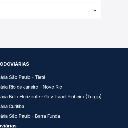
a viagem, a empresa, o tipo de poltrona e a
elhor oferta para o seu roteiro.
 Na Quero Passagem você compara todas as opções
ODOVIÁRIAS
ária São Paulo - Tietê
ária Rio de Janeiro - Novo Rio
ria Belo Horizonte - Gov. Israel Pinheiro (Tergip)
ria Curitiba
ária São Paulo - Barra Funda
viárias