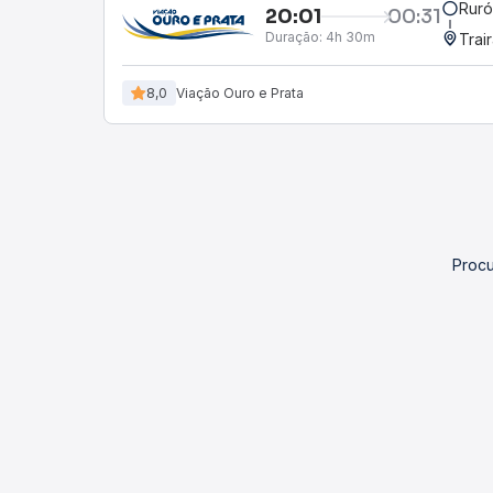
Ruró
20:01
00:31
Duração:
4h 30m
Trai
8,0
Viação Ouro e Prata
Procu