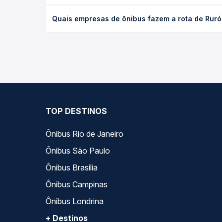
O preço da passagem de ônibus de Rurópolis, PA pa
Quais empresas de ônibus fazem a rota de Ruróp
antecedência da compra. Na Quero Passagem você c
As viações Ouro e Prata operam o trecho de Rurópo
— empresas, horários, tipos de serviço e preços —
TOP DESTINOS
Ônibus Rio de Janeiro
Ônibus São Paulo
Ônibus Brasília
Ônibus Campinas
Ônibus Londrina
+ Destinos