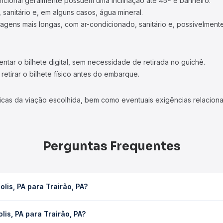
ncional geralmente possuem uma inclinação até 45º e banheiro.
 sanitário e, em alguns casos, água mineral.
viagens mais longas, com ar-condicionado, sanitário e, possivelmente
tar o bilhete digital, sem necessidade de retirada no guichê.
etirar o bilhete físico antes do embarque.
icas da viação escolhida, bem como eventuais exigências relaciona
Perguntas Frequentes
lis, PA para Trairão, PA?
PA leva em média 4h 27min, podendo variar conforme a viação, o tip
is, PA para Trairão, PA?
consulta os horários disponíveis e vê a duração exata de cada op