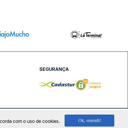
SEGURANÇA
NPJ: 18.087.991/0001-57 | saconibus@queropassagem.com.br
Ok, entendi!
oncorda com o uso de cookies.