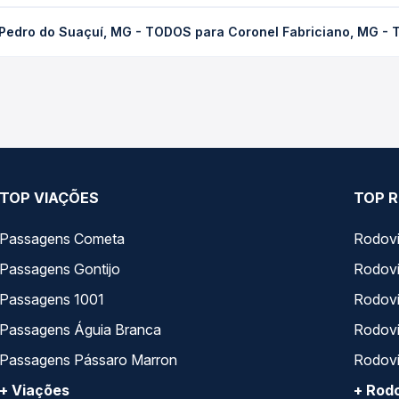
uaçuí, MG - TODOS para Coronel Fabriciano, MG - TODOS custa em
 Pedro do Suaçuí, MG - TODOS para Coronel Fabriciano, MG -
dência da compra. Na Quero Passagem você compara os preços de t
do Suaçuí, MG - TODOS para Coronel Fabriciano, MG - TODOS, com 
, horários, tipos de serviço e preços — em um só lugar e escolh
TOP VIAÇÕES
TOP R
Passagens Cometa
Rodovi
Passagens Gontijo
Rodovi
Passagens 1001
Rodoviá
Passagens Águia Branca
Rodoviá
Passagens Pássaro Marron
Rodovi
+ Viações
+ Rodo