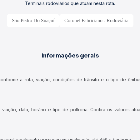
Terminais rodoviários que atuam nesta rota.
São Pedro Do Suaçuí
Coronel Fabriciano - Rodoviária
Informações gerais
forme a rota, viação, condições de trânsito e o tipo de ônibus
iação, data, horário e tipo de poltrona. Confira os valores at
ncional geralmente possuem uma inclinação até 45º e banheiro.