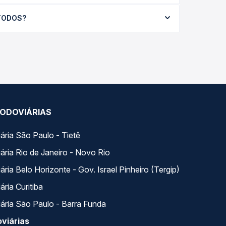
 média R$ 127,46 e varia conforme a data da
 TODOS?
odas as viações em tempo real e garante a melhor
horários variados ao longo do dia. Na Quero
e a que melhor se encaixa na sua viagem.
ODOVIÁRIAS
ária São Paulo - Tietê
ária Rio de Janeiro - Novo Rio
ria Belo Horizonte - Gov. Israel Pinheiro (Tergip)
ria Curitiba
ária São Paulo - Barra Funda
viárias