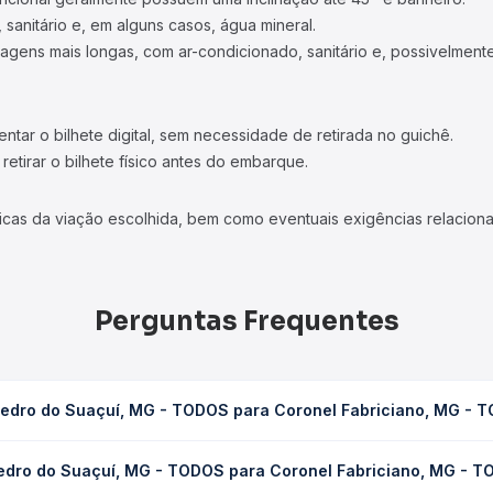
 sanitário e, em alguns casos, água mineral.
viagens mais longas, com ar-condicionado, sanitário e, possivelmente
tar o bilhete digital, sem necessidade de retirada no guichê.
etirar o bilhete físico antes do embarque.
icas da viação escolhida, bem como eventuais exigências relaciona
Perguntas Frequentes
Pedro do Suaçuí, MG - TODOS para Coronel Fabriciano, MG - 
 TODOS para Coronel Fabriciano, MG - TODOS leva em média 7h 30m
Pedro do Suaçuí, MG - TODOS para Coronel Fabriciano, MG - 
ondições de tráfego. Na Quero Passagem você consulta os horários 