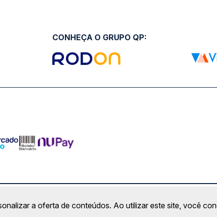
CONHEÇA O GRUPO QP:
ro Comercial Alphaville, Barueri - SP | CEP: 06453-038 | C
sonalizar a oferta de conteúdos. Ao utilizar este site, você c
Copyright 2026 © QueroPassagem.com.br