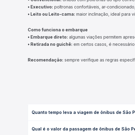
• Executivo:
poltronas confortáveis, ar-condicionado,
• Leito ou Leito-cama:
maior inclinação, ideal para 
Como funciona o embarque
• Embarque direto:
algumas viações permitem apresen
• Retirada no guichê:
em certos casos, é necessário r
Recomendação:
sempre verifique as regras específ
Quanto tempo leva a viagem de ônibus de São 
A viagem de ônibus de São Pedro do Suaçuí, MG -
Qual é o valor da passagem de ônibus de São 
serviço (convencional, executivo ou leito) e as c