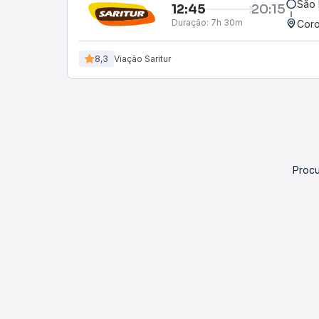
São 
12:45
20:15
Duração:
7h 30m
Coro
8,3
Viação Saritur
Procu