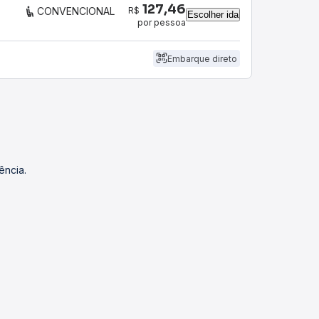
127,46
R$
CONVENCIONAL
Escolher ida
por pessoa
Embarque direto
ência.