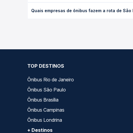
data desejada.
O preço da passagem de ônibus de São Pedro do S
Quais empresas de ônibus fazem a rota de São
viagem, a empresa, o tipo de poltrona e a antece
oferta para o seu roteiro.
As viações Saritur operam o trecho de São Pedro 
Passagem você compara todas as opções — empresas
TOP DESTINOS
Ônibus Rio de Janeiro
Ônibus São Paulo
Ônibus Brasília
Ônibus Campinas
Ônibus Londrina
+ Destinos