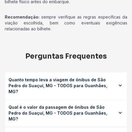
bilhete físico antes do embarque.
Recomendação:
sempre verifique as regras específicas da
viação escolhida, bem como eventuais exigências
relacionadas ao bilhete.
Perguntas Frequentes
Quanto tempo leva a viagem de ônibus de São
Pedro do Suaçuí, MG - TODOS para Guanhães,
MG?
A viagem de ônibus de São Pedro do Suaçuí, MG -
Qual é o valor da passagem de ônibus de São
TODOS para Guanhães, MG leva em média 1h 42min,
Pedro do Suaçuí, MG - TODOS para Guanhães,
podendo variar conforme a viação, o tipo de serviço
MG?
(convencional, executivo ou leito) e as condições de
tráfego. Na Quero Passagem você consulta os horários
O preço da passagem de ônibus de São Pedro do Suaçuí,
disponíveis e vê a duração exata de cada opção na data