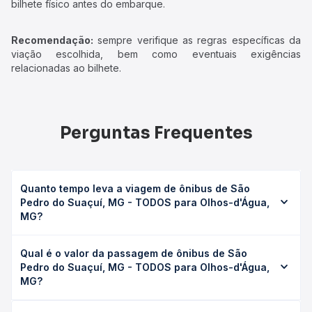
bilhete físico antes do embarque.
Recomendação:
sempre verifique as regras específicas da
viação escolhida, bem como eventuais exigências
relacionadas ao bilhete.
Perguntas Frequentes
Quanto tempo leva a viagem de ônibus de São
Pedro do Suaçuí, MG - TODOS para Olhos-d'Água,
MG?
A viagem de ônibus de São Pedro do Suaçuí, MG -
Qual é o valor da passagem de ônibus de São
TODOS para Olhos-d'Água, MG leva em média 5h 10min,
Pedro do Suaçuí, MG - TODOS para Olhos-d'Água,
podendo variar conforme a viação, o tipo de serviço
MG?
(convencional, executivo ou leito) e as condições de
tráfego. Na Quero Passagem você consulta os horários
O preço da passagem de ônibus de São Pedro do Suaçuí,
disponíveis e vê a duração exata de cada opção na data