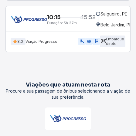
Salgueiro, PE
10:15
15:52
Duração:
5h 37m
Belo Jardim, PE -
Embarque
airline_seat_legroom_extra
ac_unit
wc
8,0
Viação Progresso
direto
Viações que atuam nesta rota
Procure a sua passagem de ônibus selecionando a viação de
sua preferência.