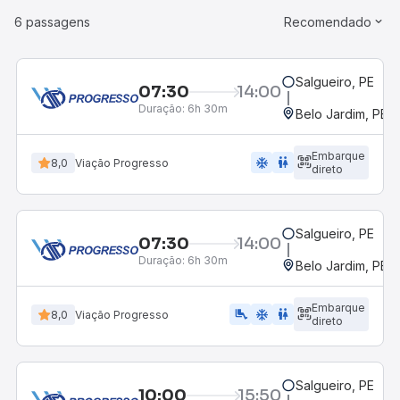
6 passagens
Recomendado
Salgueiro, PE
07:30
14:00
Duração:
6h 30m
Belo Jardim, PE -
Embarque
ac_unit
wc
8,0
Viação Progresso
direto
Salgueiro, PE
07:30
14:00
Duração:
6h 30m
Belo Jardim, PE -
Embarque
airline_seat_legroom_extra
ac_unit
wc
8,0
Viação Progresso
direto
Salgueiro, PE
10:00
15:50