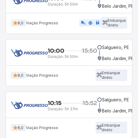
Duração:
5h 50m
Belo Jardim, PE -
Embarque
airline_seat_legroom_extra
ac_unit
wc
8,0
Viação Progresso
direto
Salgueiro, PE
10:00
15:50
Duração:
5h 50m
Belo Jardim, PE -
Embarque
8,0
Viação Progresso
direto
Salgueiro, PE
10:15
15:52
Duração:
5h 37m
Belo Jardim, PE -
Embarque
8,0
Viação Progresso
direto