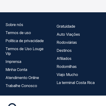
roteiro.
as opções — empresas, horários, tipos de serviço e
preços — em um só lugar e escolhe a que melhor se
encaixa na sua viagem.
Sobre nós
Gratuidade
Termos de uso
Auto Viações
Política de privacidade
Rodoviárias
Termos de Uso Louge
Destinos
Vip
Afiliados
Imprensa
Rodomilhas
Minha Conta
Viajo Mucho
Atendimento Online
La terminal Costa Rica
Trabalhe Conosco