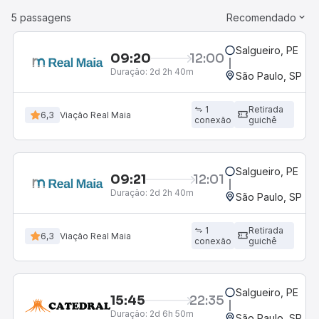
5 passagens
Recomendado
Salgueiro, PE
09:20
12:00
Duração:
2d 2h 40m
São Paulo, SP - R
1
Retirada
6,3
Viação Real Maia
conexão
guichê
Salgueiro, PE
09:21
12:01
Duração:
2d 2h 40m
São Paulo, SP - R
1
Retirada
6,3
Viação Real Maia
conexão
guichê
Salgueiro, PE
15:45
22:35
Duração:
2d 6h 50m
São Paulo, SP - R