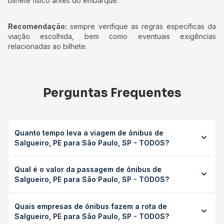
bilhete físico antes do embarque.
Recomendação:
sempre verifique as regras específicas da
viação escolhida, bem como eventuais exigências
relacionadas ao bilhete.
Perguntas Frequentes
Quanto tempo leva a viagem de ônibus de
Salgueiro, PE para São Paulo, SP - TODOS?
A viagem de ônibus de Salgueiro, PE para São Paulo, SP -
Qual é o valor da passagem de ônibus de
TODOS leva em média 50h 41min, podendo variar
Salgueiro, PE para São Paulo, SP - TODOS?
conforme a viação, o tipo de serviço (convencional,
executivo ou leito) e as condições de tráfego. Na Quero
O preço da passagem de ônibus de Salgueiro, PE para
Passagem você consulta os horários disponíveis e vê a
Quais empresas de ônibus fazem a rota de
São Paulo, SP - TODOS custa em média R$ 963,71 e varia
duração exata de cada opção na data desejada.
Salgueiro, PE para São Paulo, SP - TODOS?
conforme a data da viagem, a empresa, o tipo de poltrona