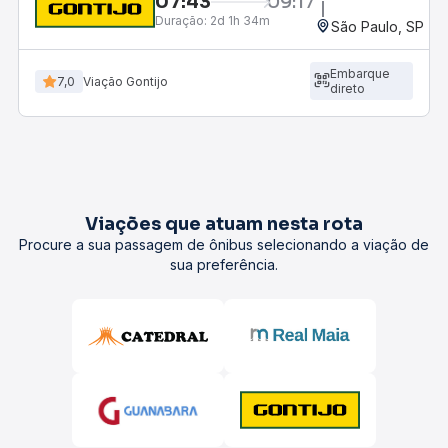
07:43
09:17
Duração:
2d 1h 34m
São Paulo, SP - R
Embarque
7,0
Viação Gontijo
direto
Viações que atuam nesta rota
Procure a sua passagem de ônibus selecionando a viação de
sua preferência.