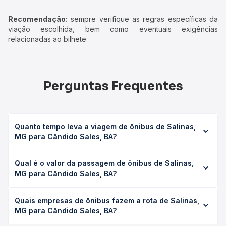
Recomendação:
sempre verifique as regras específicas da
viação escolhida, bem como eventuais exigências
relacionadas ao bilhete.
Perguntas Frequentes
Quanto tempo leva a viagem de ônibus de Salinas,
MG para Cândido Sales, BA?
A viagem de ônibus de Salinas, MG para Cândido Sales,
Qual é o valor da passagem de ônibus de Salinas,
BA leva em média 3h 36min, podendo variar conforme a
MG para Cândido Sales, BA?
viação, o tipo de serviço (convencional, executivo ou
leito) e as condições de tráfego. Na Quero Passagem
O preço da passagem de ônibus de Salinas, MG para
você consulta os horários disponíveis e vê a duração
Quais empresas de ônibus fazem a rota de Salinas,
Cândido Sales, BA custa em média R$ 75,07 e varia
exata de cada opção na data desejada.
MG para Cândido Sales, BA?
conforme a data da viagem, a empresa, o tipo de poltrona
e a antecedência da compra. Na Quero Passagem você