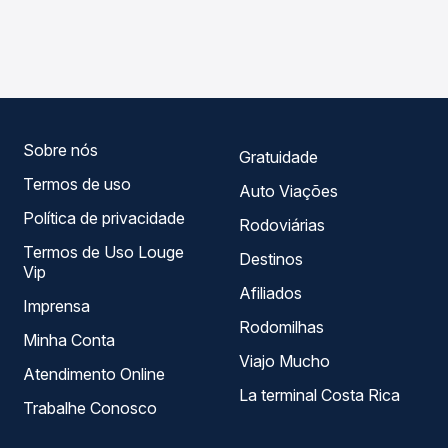
As viações Transnorte, Real Maia Goiânia operam o trecho
compara os preços de todas as viações em tempo real e
de Salinas, MG para Cândido Sales, BA, com horários
garante a melhor oferta para o seu roteiro.
variados ao longo do dia. Na Quero Passagem você
compara todas as opções — empresas, horários, tipos de
serviço e preços — em um só lugar e escolhe a que
melhor se encaixa na sua viagem.
Sobre nós
Gratuidade
Termos de uso
Auto Viações
Política de privacidade
Rodoviárias
Termos de Uso Louge
Destinos
Vip
Afiliados
Imprensa
Rodomilhas
Minha Conta
Viajo Mucho
Atendimento Online
La terminal Costa Rica
Trabalhe Conosco