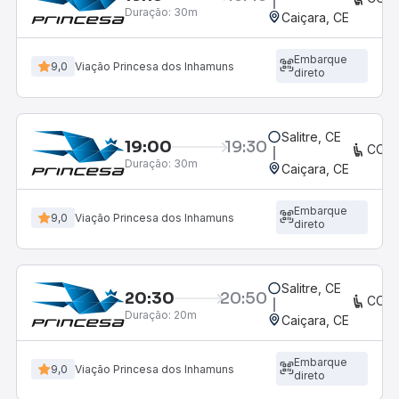
Duração:
30m
Caiçara, CE
Embarque
9,0
Viação Princesa dos Inhamuns
direto
Salitre, CE
19:00
19:30
CON
Duração:
30m
Caiçara, CE
Embarque
9,0
Viação Princesa dos Inhamuns
direto
Salitre, CE
20:30
20:50
CON
Duração:
20m
Caiçara, CE
Embarque
9,0
Viação Princesa dos Inhamuns
direto