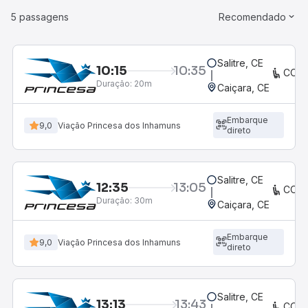
5 passagens
Recomendado
Salitre, CE
10:15
10:35
CON
Duração:
20m
Caiçara, CE
Embarque
9,0
Viação Princesa dos Inhamuns
direto
Salitre, CE
12:35
13:05
CON
Duração:
30m
Caiçara, CE
Embarque
9,0
Viação Princesa dos Inhamuns
direto
Salitre, CE
13:13
13:43
CON