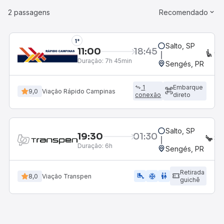
2 passagens
Recomendado
1°
Salto, SP
11:00
18:45
CO
Duração:
7h 45min
Sengés, PR
1
Embarque
9,0
Viação Rápido Campinas
conexão
direto
Salto, SP
19:30
01:30
SE
Duração:
6h
Sengés, PR
Retirada
airline_seat_legroom_extra
ac_unit
WC
8,0
Viação Transpen
guichê