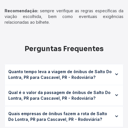
Recomendação:
sempre verifique as regras específicas da
viação escolhida, bem como eventuais exigências
relacionadas ao bilhete.
Perguntas Frequentes
Quanto tempo leva a viagem de ônibus de Salto Do
Lontra, PR para Cascavel, PR - Rodoviária?
A viagem de ônibus de Salto Do Lontra, PR para Cascavel,
Qual é o valor da passagem de ônibus de Salto Do
PR - Rodoviária leva em média 2h 30min, podendo variar
Lontra, PR para Cascavel, PR - Rodoviária?
conforme a viação, o tipo de serviço (convencional,
executivo ou leito) e as condições de tráfego. Na Quero
O preço da passagem de ônibus de Salto Do Lontra, PR
Passagem você consulta os horários disponíveis e vê a
Quais empresas de ônibus fazem a rota de Salto
para Cascavel, PR - Rodoviária custa em média R$ 61,69 e
duração exata de cada opção na data desejada.
Do Lontra, PR para Cascavel, PR - Rodoviária?
varia conforme a data da viagem, a empresa, o tipo de
poltrona e a antecedência da compra. Na Quero