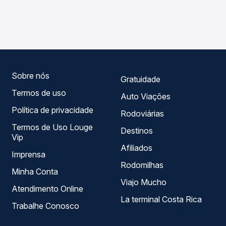
As viações Sudoeste operam o trecho de Salto Do Lontra,
Passagem você compara os preços de todas as viações
PR para Cascavel, PR - Rodoviária, com horários variados
em tempo real e garante a melhor oferta para o seu
ao longo do dia. Na Quero Passagem você compara todas
roteiro.
as opções — empresas, horários, tipos de serviço e
preços — em um só lugar e escolhe a que melhor se
encaixa na sua viagem.
Sobre nós
Gratuidade
Termos de uso
Auto Viações
Política de privacidade
Rodoviárias
Termos de Uso Louge
Destinos
Vip
Afiliados
Imprensa
Rodomilhas
Minha Conta
Viajo Mucho
Atendimento Online
La terminal Costa Rica
Trabalhe Conosco