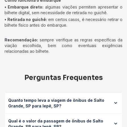
Como funciona o embarque
• Embarque direto:
algumas viações permitem apresentar o
bilhete digital, sem necessidade de retirada no guichê.
• Retirada no guichê:
em certos casos, é necessário retirar o
bilhete físico antes do embarque.
Recomendação:
sempre verifique as regras específicas da
viação escolhida, bem como eventuais exigências
relacionadas ao bilhete.
Perguntas Frequentes
Quanto tempo leva a viagem de ônibus de Salto
Grande, SP para Iepê, SP?
A viagem de ônibus de Salto Grande, SP para Iepê, SP
Qual é o valor da passagem de ônibus de Salto
leva em média 3h 10min, podendo variar conforme a
Grande, SP para Iepê, SP?