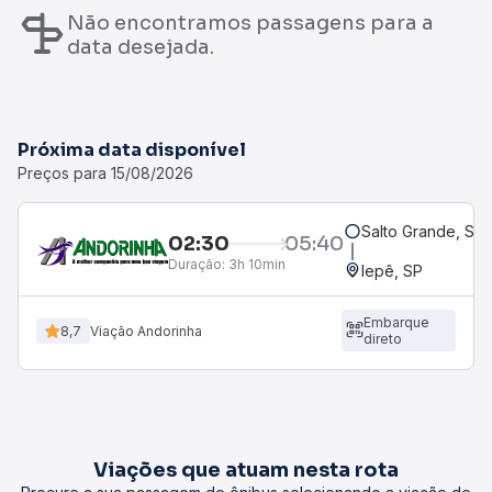
Não encontramos passagens para a
data desejada.
Próxima data disponível
Preços para 15/08/2026
Salto Grande, SP
02:30
05:40
Duração:
3h 10min
Iepê, SP
Embarque
8,7
Viação Andorinha
direto
Viações que atuam nesta rota