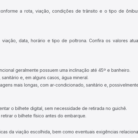
forme a rota, viação, condições de trânsito e o tipo de ônibus
iação, data, horário e tipo de poltrona. Confira os valores at
ncional geralmente possuem uma inclinação até 45º e banheiro.
 sanitário e, em alguns casos, água mineral.
viagens mais longas, com ar-condicionado, sanitário e, possivelmente
tar o bilhete digital, sem necessidade de retirada no guichê.
etirar o bilhete físico antes do embarque.
icas da viação escolhida, bem como eventuais exigências relaciona