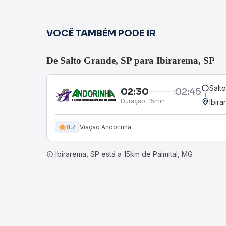
VOCÊ TAMBÉM PODE IR
De Salto Grande, SP para Ibirarema, SP
Salt
02:30
02:45
Duração:
15min
Ibir
8,7
Viação Andorinha
Ibirarema, SP está a 15km de Palmital, MG