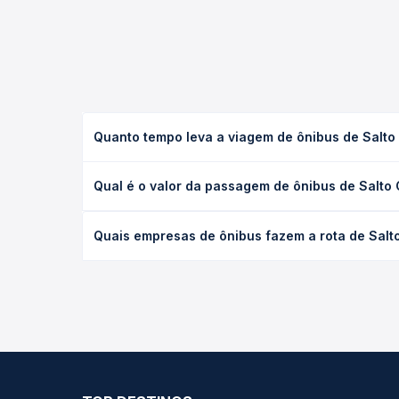
Quanto tempo leva a viagem de ônibus de Salto
A viagem de ônibus de Salto Grande, SP para Palmit
Qual é o valor da passagem de ônibus de Salto 
e as condições de tráfego. Na Quero Passagem voc
O preço da passagem de ônibus de Salto Grande, SP
Quais empresas de ônibus fazem a rota de Salt
e a antecedência da compra. Na Quero Passagem vo
As viações não identificadas operam o trecho de S
opções — empresas, horários, tipos de serviço e p