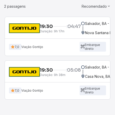
2 passagens
Recomendado
Salvador, BA - Ro
19:30
04:47
Duração:
9h 17m
Nova Santana Do
Embarque
7,0
Viação Gontijo
direto
Salvador, BA - Ro
19:30
05:08
Duração:
9h 38m
Casa Nova, BA
Embarque
7,0
Viação Gontijo
direto