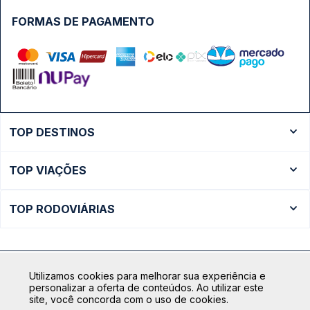
FORMAS DE PAGAMENTO
TOP DESTINOS
Ônibus Rio de Janeiro
TOP VIAÇÕES
Ônibus São Paulo
Passagens Cometa
Ônibus Brasília
TOP RODOVIÁRIAS
Passagens Gontijo
Ônibus Campinas
Rodoviária São Paulo - Tietê
Passagens 1001
Ônibus Londrina
Rodoviária Rio de Janeiro - Novo Rio
Passagens Águia Branca
+ Destinos
Utilizamos cookies para melhorar sua experiência e
Rodoviária Belo Horizonte - Gov. Israel Pinheiro (Tergip)
Calçada das Margaridas, 163 - Sala 02 - Condomínio Centro
Passagens Pássaro Marron
personalizar a oferta de conteúdos. Ao utilizar este
Comercial Alphaville, Barueri - SP | CEP: 06453-038
site, você concorda com o uso de cookies.
Rodoviária Curitiba
+ Viações
CNPJ: 18.087.991/0001-57 | saconibus@queropassagem.com.br