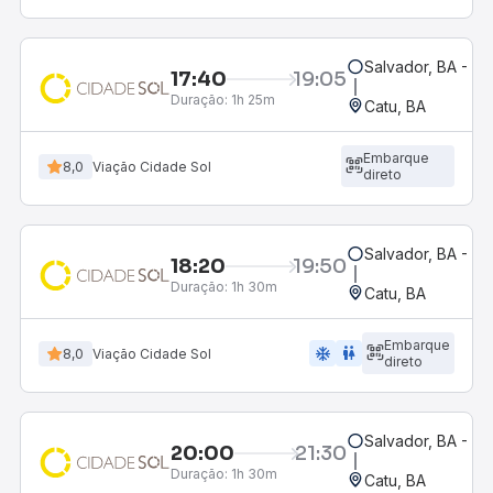
Salvador, BA - Ro
17:40
19:05
Duração:
1h 25m
Catu, BA
Embarque
8,0
Viação Cidade Sol
direto
Salvador, BA - Ro
18:20
19:50
Duração:
1h 30m
Catu, BA
Embarque
ac_unit
wc
8,0
Viação Cidade Sol
direto
Salvador, BA - Ro
20:00
21:30
Duração:
1h 30m
Catu, BA