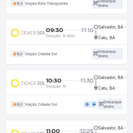
Embarque
8,3
Viação Rota Transportes
direto
Salvador, BA - Ro
09:30
11:10
Duração:
1h 40m
Catu, BA
Embarque
8,0
Viação Cidade Sol
direto
Salvador, BA - Ro
10:30
11:30
Duração:
1h
Catu, BA
Embarque
ac_unit
wc
8,0
Viação Cidade Sol
direto
Salvador, BA - Ro
11:00
12:25