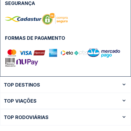
SEGURANÇA
FORMAS DE PAGAMENTO
TOP DESTINOS
Ônibus Rio de Janeiro
TOP VIAÇÕES
Ônibus São Paulo
Passagens Cometa
Ônibus Brasília
TOP RODOVIÁRIAS
Passagens Gontijo
Ônibus Campinas
Rodoviária São Paulo - Tietê
Passagens 1001