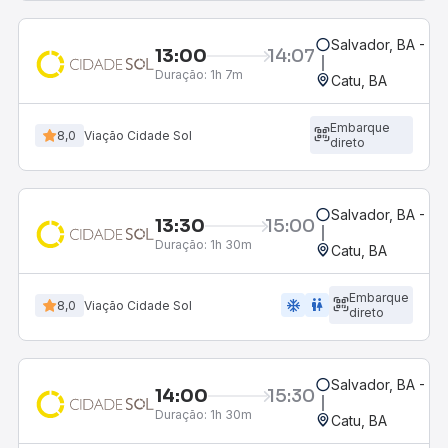
Salvador, BA - Ro
13:00
14:07
Duração:
1h 7m
Catu, BA
Embarque
8,0
Viação Cidade Sol
direto
Salvador, BA - Ro
13:30
15:00
Duração:
1h 30m
Catu, BA
Embarque
ac_unit
wc
8,0
Viação Cidade Sol
direto
Salvador, BA - Ro
14:00
15:30
Duração:
1h 30m
Catu, BA