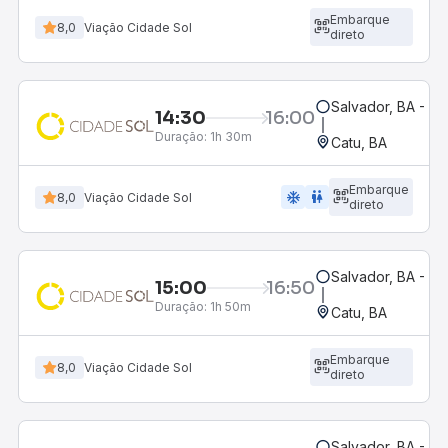
Embarque
8,0
Viação Cidade Sol
direto
Salvador, BA - Ro
14:30
16:00
Duração:
1h 30m
Catu, BA
Embarque
ac_unit
wc
8,0
Viação Cidade Sol
direto
Salvador, BA - Ro
15:00
16:50
Duração:
1h 50m
Catu, BA
Embarque
8,0
Viação Cidade Sol
direto
Salvador, BA - Ro