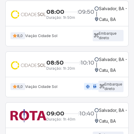
Salvador, BA - Ro
08:00
09:50
Duração:
1h 50m
Catu, BA
Embarque
8,0
Viação Cidade Sol
direto
Salvador, BA - Ro
08:50
10:10
Duração:
1h 20m
Catu, BA
Embarque
ac_unit
wc
8,0
Viação Cidade Sol
direto
Salvador, BA - Ro
09:00
10:40
Duração:
1h 40m
Catu, BA