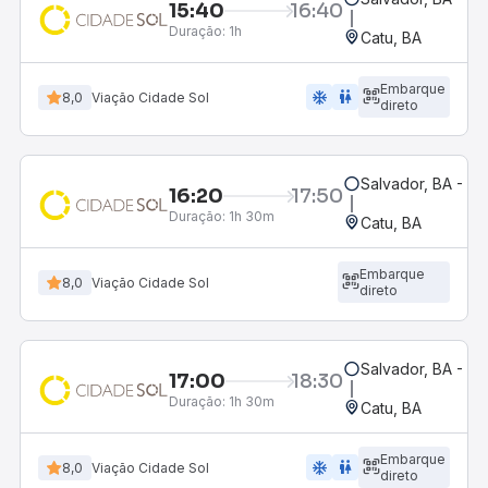
15:40
16:40
Duração:
1h
Catu, BA
Embarque
ac_unit
wc
8,0
Viação Cidade Sol
direto
Salvador, BA - Ro
16:20
17:50
Duração:
1h 30m
Catu, BA
Embarque
8,0
Viação Cidade Sol
direto
Salvador, BA - Ro
17:00
18:30
Duração:
1h 30m
Catu, BA
Embarque
ac_unit
wc
8,0
Viação Cidade Sol
direto