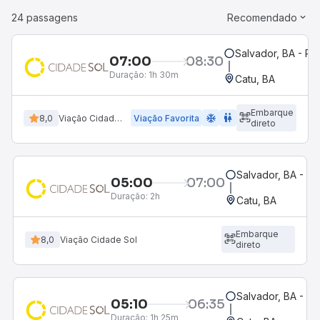
24 passagens
Recomendado
Salvador, BA - Ro
07:00
08:30
Duração:
1h 30m
Catu, BA
Embarque
ac_unit
wc
8,0
Viação Cidade Sol
Viação Favorita
direto
Salvador, BA - Ro
05:00
07:00
Duração:
2h
Catu, BA
Embarque
8,0
Viação Cidade Sol
direto
Salvador, BA - Ro
05:10
06:35
Duração:
1h 25m