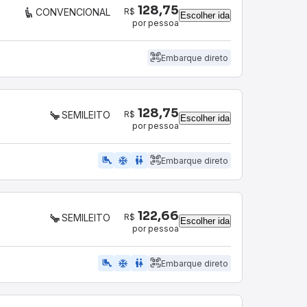
128,75
R$
CONVENCIONAL
Escolher ida
por pessoa
Embarque direto
128,75
R$
SEMILEITO
Escolher ida
por pessoa
airline_seat_legroom_extra
ac_unit
WC
Embarque direto
122,66
R$
SEMILEITO
Escolher ida
por pessoa
airline_seat_legroom_extra
ac_unit
WC
Embarque direto