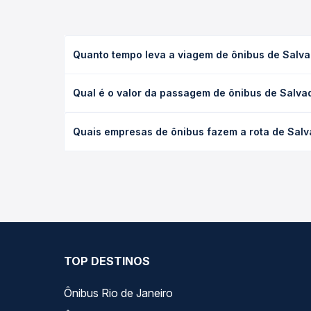
Quanto tempo leva a viagem de ônibus de Salvad
A viagem de ônibus de Salvador, BA - Rodoviária p
Qual é o valor da passagem de ônibus de Salvad
executivo ou leito) e as condições de tráfego. Na
O preço da passagem de ônibus de Salvador, BA - R
Quais empresas de ônibus fazem a rota de Salva
poltrona e a antecedência da compra. Na Quero Pa
As viações Cidade Sol operam o trecho de Salvado
todas as opções — empresas, horários, tipos de se
TOP DESTINOS
Ônibus Rio de Janeiro