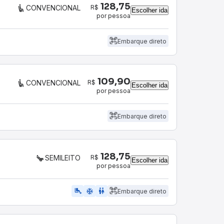
128,75
R$
CONVENCIONAL
Escolher ida
por pessoa
Embarque direto
109,90
R$
CONVENCIONAL
Escolher ida
por pessoa
Embarque direto
128,75
R$
SEMILEITO
Escolher ida
por pessoa
airline_seat_legroom_extra
ac_unit
WC
Embarque direto