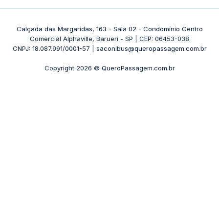
Passagens 1001
Ônibus Londrina
Rodoviária Rio de Janeiro - Novo Rio
Passagens Águia Branca
+ Destinos
Rodoviária Belo Horizonte - Gov. Israel Pinheiro (Tergip)
Calçada das Margaridas, 163 - Sala 02 - Condomínio Centro
Passagens Pássaro Marron
Comercial Alphaville, Barueri - SP | CEP: 06453-038
Rodoviária Curitiba
+ Viações
CNPJ: 18.087.991/0001-57 | saconibus@queropassagem.com.br
Rodoviária São Paulo - Barra Funda
Copyright 2026 © QueroPassagem.com.br
+ Rodoviárias