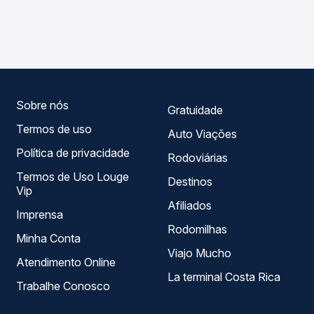
As viações Cidade Sol operam o trecho de Salvador, BA -
Passagem você compara os preços de todas as viações
Rodoviária para Ouriçangas, BA, com horários variados ao
em tempo real e garante a melhor oferta para o seu
longo do dia. Na Quero Passagem você compara todas as
roteiro.
opções — empresas, horários, tipos de serviço e preços
— em um só lugar e escolhe a que melhor se encaixa na
sua viagem.
Sobre nós
Gratuidade
Termos de uso
Auto Viações
Política de privacidade
Rodoviárias
Termos de Uso Louge
Destinos
Vip
Afiliados
Imprensa
Rodomilhas
Minha Conta
Viajo Mucho
Atendimento Online
La terminal Costa Rica
Trabalhe Conosco