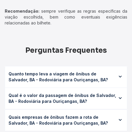
Recomendação:
sempre verifique as regras específicas da
viação escolhida, bem como eventuais exigências
relacionadas ao bilhete.
Perguntas Frequentes
Quanto tempo leva a viagem de ônibus de
Salvador, BA - Rodoviária para Ouriçangas, BA?
A viagem de ônibus de Salvador, BA - Rodoviária para
Qual é o valor da passagem de ônibus de Salvador,
Ouriçangas, BA leva em média 4h 15min, podendo variar
BA - Rodoviária para Ouriçangas, BA?
conforme a viação, o tipo de serviço (convencional,
executivo ou leito) e as condições de tráfego. Na Quero
O preço da passagem de ônibus de Salvador, BA -
Passagem você consulta os horários disponíveis e vê a
Quais empresas de ônibus fazem a rota de
Rodoviária para Ouriçangas, BA custa em média R$ 53,00
duração exata de cada opção na data desejada.
Salvador, BA - Rodoviária para Ouriçangas, BA?
e varia conforme a data da viagem, a empresa, o tipo de
poltrona e a antecedência da compra. Na Quero