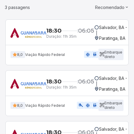
3 passagens
Recomendado
Salvador, BA - Ro
18:30
06:05
Duração:
11h 35m
Paratinga, BA
Embarque
ac_unit
wc
8,0
Viação Rápido Federal
direto
Salvador, BA - Ro
18:30
06:05
Duração:
11h 35m
Paratinga, BA
Embarque
airline_seat_legroom_extra
ac_unit
wc
8,0
Viação Rápido Federal
direto
Salvador, BA - Ro
18:30
06:05