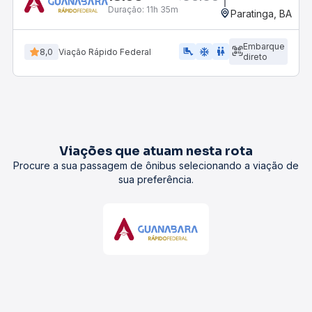
Duração:
11h 35m
Paratinga, BA
Embarque
airline_seat_legroom_extra
ac_unit
wc
8,0
Viação Rápido Federal
direto
Viações que atuam nesta rota
Procure a sua passagem de ônibus selecionando a viação de
sua preferência.