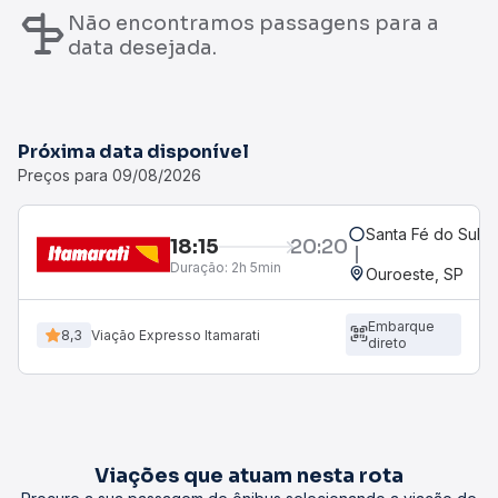
Não encontramos passagens para a
data desejada.
Próxima data disponível
Preços para 09/08/2026
Santa Fé do Sul, 
18:15
20:20
Duração:
2h 5min
Ouroeste, SP
Embarque
8,3
Viação Expresso Itamarati
direto
Viações que atuam nesta rota