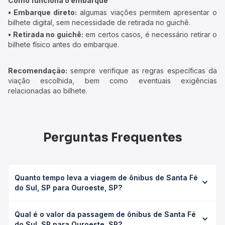
Como funciona o embarque
• Embarque direto:
algumas viações permitem apresentar o
bilhete digital, sem necessidade de retirada no guichê.
• Retirada no guichê:
em certos casos, é necessário retirar o
bilhete físico antes do embarque.
Recomendação:
sempre verifique as regras específicas da
viação escolhida, bem como eventuais exigências
relacionadas ao bilhete.
Perguntas Frequentes
Quanto tempo leva a viagem de ônibus de Santa Fé
do Sul, SP para Ouroeste, SP?
A viagem de ônibus de Santa Fé do Sul, SP para Ouroeste,
Qual é o valor da passagem de ônibus de Santa Fé
SP leva em média 2h 5min, podendo variar conforme a
do Sul, SP para Ouroeste, SP?