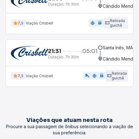
Duração:
7h 30m
Cândido Mendes
Retirada
ac_unit
wc
7,3
Viação Crisbell
guichê
Santa Inês, MA
21:31
05:01
Duração:
7h 30m
Cândido Mendes
Retirada
airline_seat_legroom_extra
ac_unit
wc
7,3
Viação Crisbell
guichê
Viações que atuam nesta rota
Procure a sua passagem de ônibus selecionando a viação de
sua preferência.