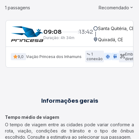
1 passagens
Recomendado
Santa Quitéria, CE
09:08
13:42
Duração:
4h 34m
Quixadá, CE
1
Embarq
ac_unit
wc
9,0
Viação Princesa dos Inhamuns
conexão
direto
Informações gerais
Tempo médio de viagem
O tempo de viagem entre as cidades pode variar conforme a
rota, viação, condições de trânsito e o tipo de ônibus
escolhido. Consulte a estimativa ao selecionar sua passagem.