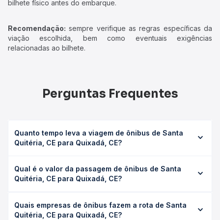
bilhete físico antes do embarque.
Recomendação:
sempre verifique as regras específicas da
viação escolhida, bem como eventuais exigências
relacionadas ao bilhete.
Perguntas Frequentes
Quanto tempo leva a viagem de ônibus de Santa
Quitéria, CE para Quixadá, CE?
A viagem de ônibus de Santa Quitéria, CE para Quixadá,
Qual é o valor da passagem de ônibus de Santa
CE leva em média 4h 34min, podendo variar conforme a
Quitéria, CE para Quixadá, CE?
viação, o tipo de serviço (convencional, executivo ou
leito) e as condições de tráfego. Na Quero Passagem
O preço da passagem de ônibus de Santa Quitéria, CE
você consulta os horários disponíveis e vê a duração
Quais empresas de ônibus fazem a rota de Santa
para Quixadá, CE custa em média R$ 57,20 e varia
exata de cada opção na data desejada.
Quitéria, CE para Quixadá, CE?
conforme a data da viagem, a empresa, o tipo de poltrona