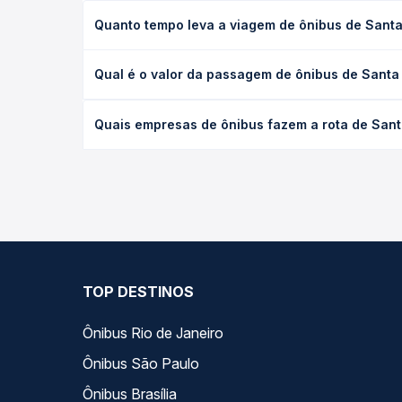
Quanto tempo leva a viagem de ônibus de Santa
A viagem de ônibus de Santa Quitéria, CE para São
Qual é o valor da passagem de ônibus de Santa
executivo ou leito) e as condições de tráfego. Na
O preço da passagem de ônibus de Santa Quitéria,
Quais empresas de ônibus fazem a rota de Sant
poltrona e a antecedência da compra. Na Quero Pa
As viações Gontijo operam o trecho de Santa Quit
as opções — empresas, horários, tipos de serviço 
TOP DESTINOS
Ônibus Rio de Janeiro
Ônibus São Paulo
Ônibus Brasília