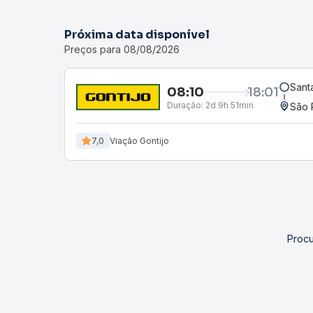
Próxima data disponível
Preços para 08/08/2026
Santa
08:10
18:01
Duração:
2d 9h 51min
São 
7,0
Viação Gontijo
Procu