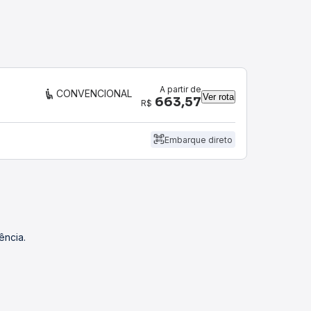
A partir de
CONVENCIONAL
Ver rota
663,57
R$
Embarque direto
ência.