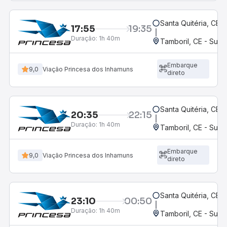
Santa Quitéria, CE
17:55
19:35
Duração:
1h 40m
Tamboril, CE - Suc
Embarque
9,0
Viação Princesa dos Inhamuns
direto
Santa Quitéria, CE
20:35
22:15
Duração:
1h 40m
Tamboril, CE - Suc
Embarque
9,0
Viação Princesa dos Inhamuns
direto
Santa Quitéria, CE
23:10
00:50
Duração:
1h 40m
Tamboril, CE - Suc