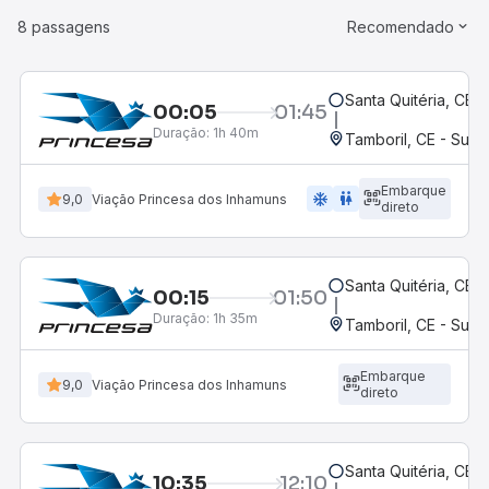
8 passagens
Recomendado
Santa Quitéria, CE
00:05
01:45
Duração:
1h 40m
Tamboril, CE - Suc
Embarque
ac_unit
wc
9,0
Viação Princesa dos Inhamuns
direto
Santa Quitéria, CE
00:15
01:50
Duração:
1h 35m
Tamboril, CE - Suc
Embarque
9,0
Viação Princesa dos Inhamuns
direto
Santa Quitéria, CE
10:35
12:10