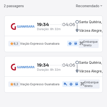
2 passagens
Recomendado
Santa Quitéria, C
19:34
04:06
Duração:
8h 32m
Várzea Alegre, CE
Embarque
ac_unit
wc
8,3
Viação Expresso Guanabara
direto
Santa Quitéria, C
19:34
04:06
Duração:
8h 32m
Várzea Alegre, CE
Embarque
airline_seat_legroom_extra
ac_unit
wc
8,3
Viação Expresso Guanabara
direto