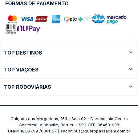
FORMAS DE PAGAMENTO
TOP DESTINOS
Ônibus Rio de Janeiro
TOP VIAÇÕES
Ônibus São Paulo
Passagens Cometa
Ônibus Brasília
TOP RODOVIÁRIAS
Passagens Gontijo
Ônibus Campinas
Rodoviária São Paulo - Tietê
Passagens 1001
Ônibus Londrina
Rodoviária Rio de Janeiro - Novo Rio
Passagens Águia Branca
+ Destinos
Rodoviária Belo Horizonte - Gov. Israel Pinheiro (Tergip)
Calçada das Margaridas, 163 - Sala 02 - Condomínio Centro
Passagens Pássaro Marron
Comercial Alphaville, Barueri - SP | CEP: 06453-038
Rodoviária Curitiba
+ Viações
CNPJ: 18.087.991/0001-57 | saconibus@queropassagem.com.br
Rodoviária São Paulo - Barra Funda