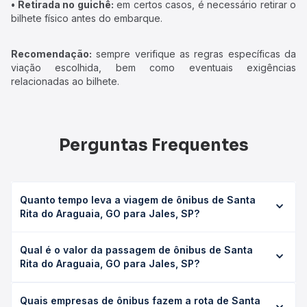
• Retirada no guichê:
em certos casos, é necessário retirar o
bilhete físico antes do embarque.
Recomendação:
sempre verifique as regras específicas da
viação escolhida, bem como eventuais exigências
relacionadas ao bilhete.
Perguntas Frequentes
Quanto tempo leva a viagem de ônibus de Santa
Rita do Araguaia, GO para Jales, SP?
A viagem de ônibus de Santa Rita do Araguaia, GO para
Qual é o valor da passagem de ônibus de Santa
Jales, SP leva em média 11h 24min, podendo variar
Rita do Araguaia, GO para Jales, SP?
conforme a viação, o tipo de serviço (convencional,
executivo ou leito) e as condições de tráfego. Na Quero
O preço da passagem de ônibus de Santa Rita do
Passagem você consulta os horários disponíveis e vê a
Quais empresas de ônibus fazem a rota de Santa
Araguaia, GO para Jales, SP custa em média R$ 364,83 e
duração exata de cada opção na data desejada.