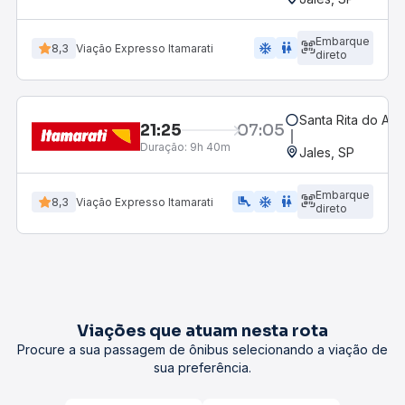
Embarque
ac_unit
wc
8,3
Viação Expresso Itamarati
direto
Santa Rita do Ara
21:25
07:05
Duração:
9h 40m
Jales, SP
Embarque
airline_seat_legroom_extra
ac_unit
wc
8,3
Viação Expresso Itamarati
direto
Viações que atuam nesta rota
Procure a sua passagem de ônibus selecionando a viação de
sua preferência.