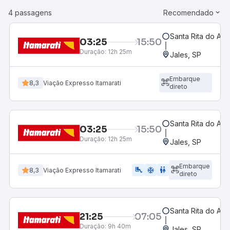
4 passagens
Recomendado
Santa Rita do Ara
03:25
15:50
Duração:
12h 25m
Jales, SP
Embarque
8,3
Viação Expresso Itamarati
direto
Santa Rita do Ara
03:25
15:50
Duração:
12h 25m
Jales, SP
Embarque
airline_seat_legroom_extra
ac_unit
wc
8,3
Viação Expresso Itamarati
direto
Santa Rita do Ara
21:25
07:05
Duração:
9h 40m
Jales, SP