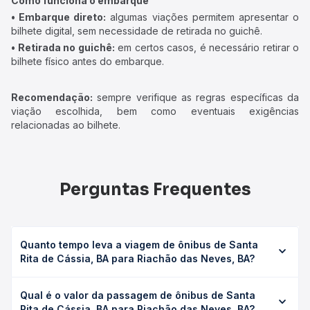
Como funciona o embarque
• Embarque direto:
algumas viações permitem apresentar o
bilhete digital, sem necessidade de retirada no guichê.
• Retirada no guichê:
em certos casos, é necessário retirar o
bilhete físico antes do embarque.
Recomendação:
sempre verifique as regras específicas da
viação escolhida, bem como eventuais exigências
relacionadas ao bilhete.
Perguntas Frequentes
Quanto tempo leva a viagem de ônibus de Santa
Rita de Cássia, BA para Riachão das Neves, BA?
A viagem de ônibus de Santa Rita de Cássia, BA para
Qual é o valor da passagem de ônibus de Santa
Riachão das Neves, BA leva em média 1h 20min, podendo
Rita de Cássia, BA para Riachão das Neves, BA?